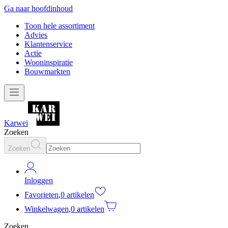
Ga naar hoofdinhoud
Toon hele assortiment
Advies
Klantenservice
Actie
Wooninspiratie
Bouwmarkten
Karwei
Zoeken
Zoeken
Inloggen
Favorieten
,
0 artikelen
Winkelwagen
,
0 artikelen
Zoeken