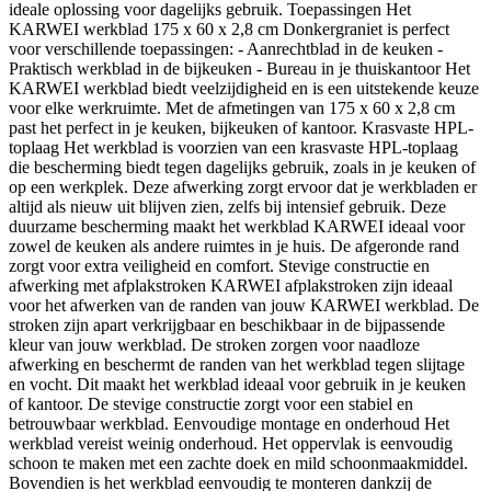
ideale oplossing voor dagelijks gebruik. Toepassingen Het
KARWEI werkblad 175 x 60 x 2,8 cm Donkergraniet is perfect
voor verschillende toepassingen: - Aanrechtblad in de keuken -
Praktisch werkblad in de bijkeuken - Bureau in je thuiskantoor Het
KARWEI werkblad biedt veelzijdigheid en is een uitstekende keuze
voor elke werkruimte. Met de afmetingen van 175 x 60 x 2,8 cm
past het perfect in je keuken, bijkeuken of kantoor. Krasvaste HPL-
toplaag Het werkblad is voorzien van een krasvaste HPL-toplaag
die bescherming biedt tegen dagelijks gebruik, zoals in je keuken of
op een werkplek. Deze afwerking zorgt ervoor dat je werkbladen er
altijd als nieuw uit blijven zien, zelfs bij intensief gebruik. Deze
duurzame bescherming maakt het werkblad KARWEI ideaal voor
zowel de keuken als andere ruimtes in je huis. De afgeronde rand
zorgt voor extra veiligheid en comfort. Stevige constructie en
afwerking met afplakstroken KARWEI afplakstroken zijn ideaal
voor het afwerken van de randen van jouw KARWEI werkblad. De
stroken zijn apart verkrijgbaar en beschikbaar in de bijpassende
kleur van jouw werkblad. De stroken zorgen voor naadloze
afwerking en beschermt de randen van het werkblad tegen slijtage
en vocht. Dit maakt het werkblad ideaal voor gebruik in je keuken
of kantoor. De stevige constructie zorgt voor een stabiel en
betrouwbaar werkblad. Eenvoudige montage en onderhoud Het
werkblad vereist weinig onderhoud. Het oppervlak is eenvoudig
schoon te maken met een zachte doek en mild schoonmaakmiddel.
Bovendien is het werkblad eenvoudig te monteren dankzij de