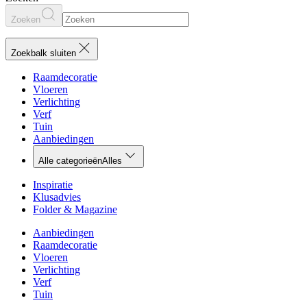
Zoeken
Zoekbalk sluiten
Raamdecoratie
Vloeren
Verlichting
Verf
Tuin
Aanbiedingen
Alle categorieën
Alles
Inspiratie
Klusadvies
Folder & Magazine
Aanbiedingen
Raamdecoratie
Vloeren
Verlichting
Verf
Tuin