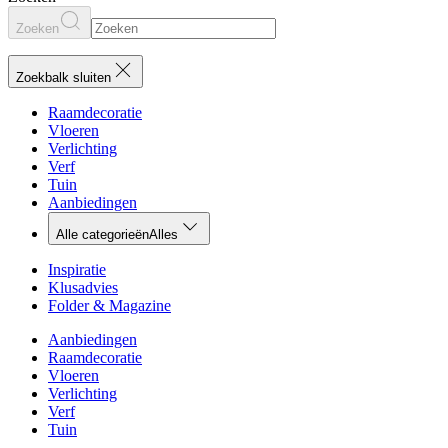
Zoeken
Zoekbalk sluiten
Raamdecoratie
Vloeren
Verlichting
Verf
Tuin
Aanbiedingen
Alle categorieën
Alles
Inspiratie
Klusadvies
Folder & Magazine
Aanbiedingen
Raamdecoratie
Vloeren
Verlichting
Verf
Tuin