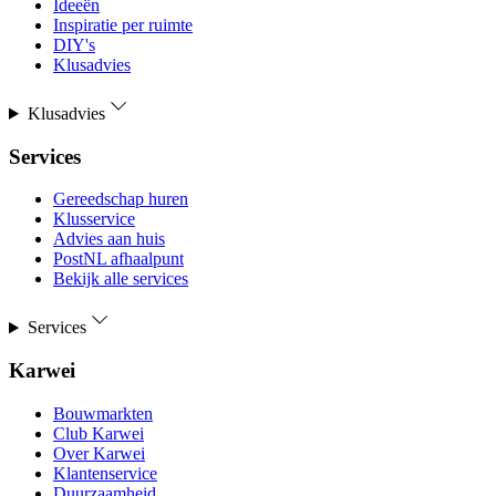
Ideeën
Inspiratie per ruimte
DIY's
Klusadvies
Klusadvies
Services
Gereedschap huren
Klusservice
Advies aan huis
PostNL afhaalpunt
Bekijk alle services
Services
Karwei
Bouwmarkten
Club Karwei
Over Karwei
Klantenservice
Duurzaamheid