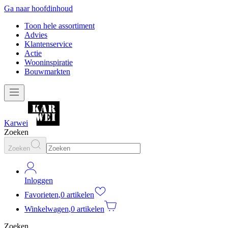
Ga naar hoofdinhoud
Toon hele assortiment
Advies
Klantenservice
Actie
Wooninspiratie
Bouwmarkten
Karwei
Zoeken
Zoeken
Inloggen
Favorieten
,
0 artikelen
Winkelwagen
,
0 artikelen
Zoeken