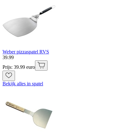
Weber pizzaspatel RVS
39
.
99
Prijs: 39.99 euro
Bekijk alles in spatel