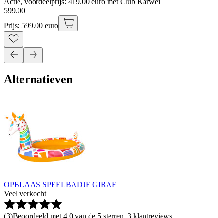
Actie, voordeelprijs: 419.00 euro met Club Karwei
599
.
00
Prijs: 599.00 euro
Alternatieven
OPBLAAS SPEELBADJE GIRAF
Veel verkocht
(
3
)
Beoordeeld met 4.0 van de 5 sterren, 3 klantreviews