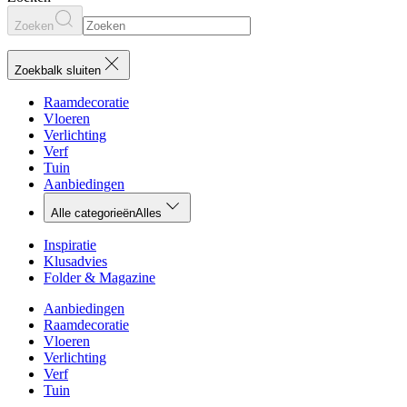
Zoeken
Zoekbalk sluiten
Raamdecoratie
Vloeren
Verlichting
Verf
Tuin
Aanbiedingen
Alle categorieën
Alles
Inspiratie
Klusadvies
Folder & Magazine
Aanbiedingen
Raamdecoratie
Vloeren
Verlichting
Verf
Tuin