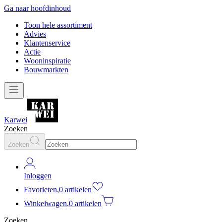
Ga naar hoofdinhoud
Toon hele assortiment
Advies
Klantenservice
Actie
Wooninspiratie
Bouwmarkten
Karwei
Zoeken
Zoeken
Inloggen
Favorieten
,
0 artikelen
Winkelwagen
,
0 artikelen
Zoeken