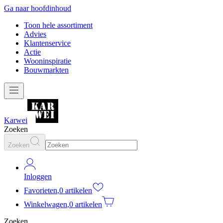
Ga naar hoofdinhoud
Toon hele assortiment
Advies
Klantenservice
Actie
Wooninspiratie
Bouwmarkten
Karwei
Zoeken
Zoeken
Inloggen
Favorieten
,
0 artikelen
Winkelwagen
,
0 artikelen
Zoeken