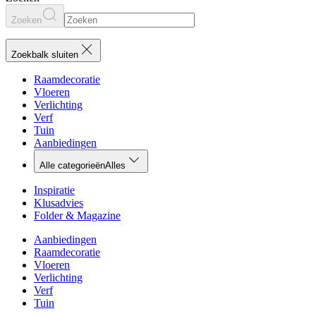
Zoeken
Zoekbalk sluiten
Raamdecoratie
Vloeren
Verlichting
Verf
Tuin
Aanbiedingen
Alle categorieën
Alles
Inspiratie
Klusadvies
Folder & Magazine
Aanbiedingen
Raamdecoratie
Vloeren
Verlichting
Verf
Tuin