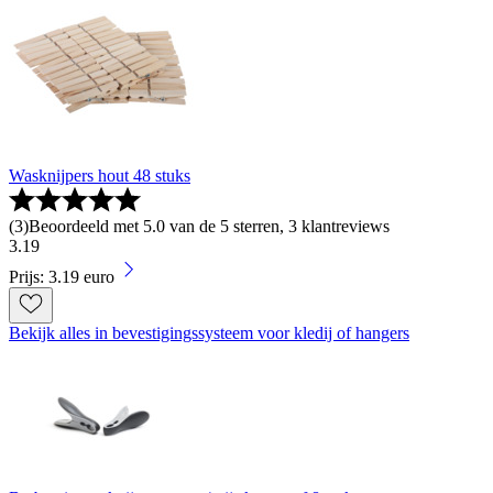
Wasknijpers hout 48 stuks
(
3
)
Beoordeeld met 5.0 van de 5 sterren, 3 klantreviews
3
.
19
Prijs: 3.19 euro
Bekijk alles in bevestigingssysteem voor kledij of hangers