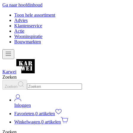
Ga naar hoofdinhoud
Toon hele assortiment
Advies
Klantenservice
Actie
Wooninspiratie
Bouwmarkten
Karwei
Zoeken
Zoeken
Inloggen
Favorieten
,
0 artikelen
Winkelwagen
,
0 artikelen
Zoeken