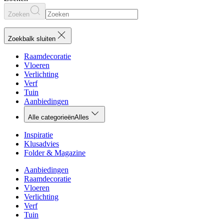
Zoeken
Zoekbalk sluiten
Raamdecoratie
Vloeren
Verlichting
Verf
Tuin
Aanbiedingen
Alle categorieën
Alles
Inspiratie
Klusadvies
Folder & Magazine
Aanbiedingen
Raamdecoratie
Vloeren
Verlichting
Verf
Tuin