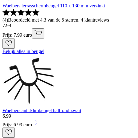
Waelbers terrasschermbeugel 110 x 130 mm verzinkt
(
4
)
Beoordeeld met 4.3 van de 5 sterren, 4 klantreviews
7
.
99
Prijs: 7.99 euro
Bekijk alles in beugel
Waelbers anti-klimbeugel halfrond zwart
6
.
99
Prijs: 6.99 euro