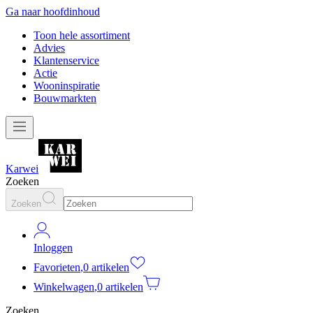
Ga naar hoofdinhoud
Toon hele assortiment
Advies
Klantenservice
Actie
Wooninspiratie
Bouwmarkten
Karwei
Zoeken
Zoeken
Inloggen
Favorieten
,
0 artikelen
Winkelwagen
,
0 artikelen
Zoeken