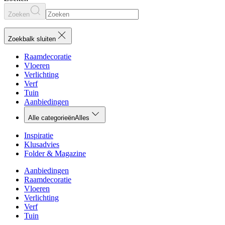
Zoeken
Zoekbalk sluiten
Raamdecoratie
Vloeren
Verlichting
Verf
Tuin
Aanbiedingen
Alle categorieën
Alles
Inspiratie
Klusadvies
Folder & Magazine
Aanbiedingen
Raamdecoratie
Vloeren
Verlichting
Verf
Tuin