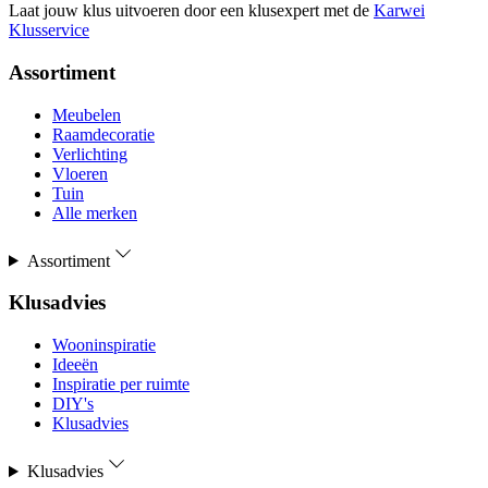
Laat jouw klus uitvoeren door een klusexpert met de
Karwei
Klusservice
Assortiment
Meubelen
Raamdecoratie
Verlichting
Vloeren
Tuin
Alle merken
Assortiment
Klusadvies
Wooninspiratie
Ideeën
Inspiratie per ruimte
DIY's
Klusadvies
Klusadvies