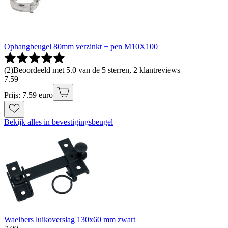
Ophangbeugel 80mm verzinkt + pen M10X100
(
2
)
Beoordeeld met 5.0 van de 5 sterren, 2 klantreviews
7
.
59
Prijs: 7.59 euro
Bekijk alles in bevestigingsbeugel
Waelbers luikoverslag 130x60 mm zwart