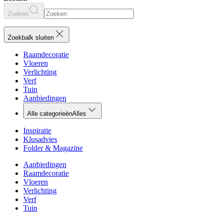
Zoeken
Zoekbalk sluiten
Raamdecoratie
Vloeren
Verlichting
Verf
Tuin
Aanbiedingen
Alle categorieën
Alles
Inspiratie
Klusadvies
Folder & Magazine
Aanbiedingen
Raamdecoratie
Vloeren
Verlichting
Verf
Tuin