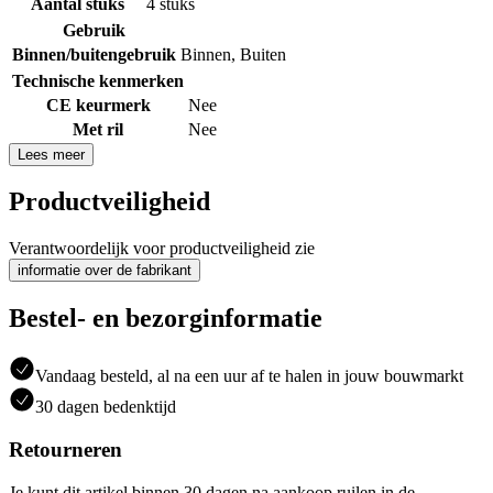
Aantal stuks
4 stuks
Gebruik
Binnen/buitengebruik
Binnen
,
Buiten
Technische kenmerken
CE keurmerk
Nee
Met ril
Nee
Lees meer
Productveiligheid
Verantwoordelijk voor productveiligheid zie
informatie over de fabrikant
Bestel- en bezorginformatie
Vandaag besteld, al na een uur af te halen in jouw bouwmarkt
30 dagen bedenktijd
Retourneren
Je kunt dit artikel binnen 30 dagen na aankoop ruilen in de