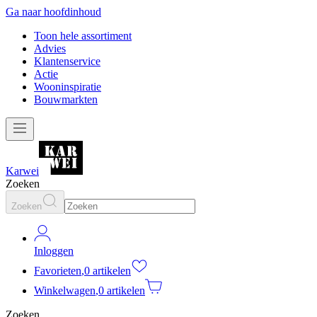
Ga naar hoofdinhoud
Toon hele assortiment
Advies
Klantenservice
Actie
Wooninspiratie
Bouwmarkten
Karwei
Zoeken
Zoeken
Inloggen
Favorieten
,
0 artikelen
Winkelwagen
,
0 artikelen
Zoeken