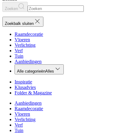
Zoeken
Zoekbalk sluiten
Raamdecoratie
Vloeren
Verlichting
Verf
Tuin
Aanbiedingen
Alle categorieën
Alles
Inspiratie
Klusadvies
Folder & Magazine
Aanbiedingen
Raamdecoratie
Vloeren
Verlichting
Verf
Tuin