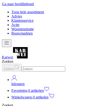
Ga naar hoofdinhoud
Toon hele assortiment
Advies
Klantenservice
Actie
Wooninspiratie
Bouwmarkten
Karwei
Zoeken
Zoeken
Inloggen
Favorieten
,
0 artikelen
Winkelwagen
,
0 artikelen
Zoeken