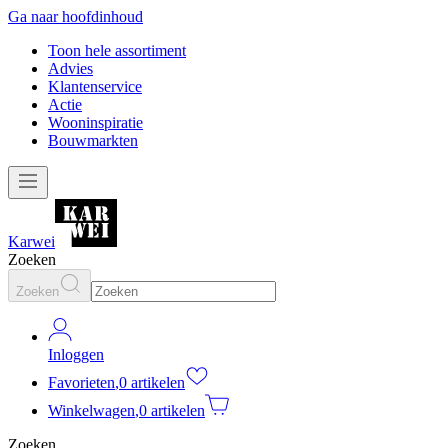
Ga naar hoofdinhoud
Toon hele assortiment
Advies
Klantenservice
Actie
Wooninspiratie
Bouwmarkten
Karwei
Zoeken
Zoeken
Inloggen
Favorieten
,
0 artikelen
Winkelwagen
,
0 artikelen
Zoeken