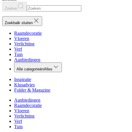
Zoeken
Zoekbalk sluiten
Raamdecoratie
Vloeren
Verlichting
Verf
Tuin
Aanbiedingen
Alle categorieën
Alles
Inspiratie
Klusadvies
Folder & Magazine
Aanbiedingen
Raamdecoratie
Vloeren
Verlichting
Verf
Tuin