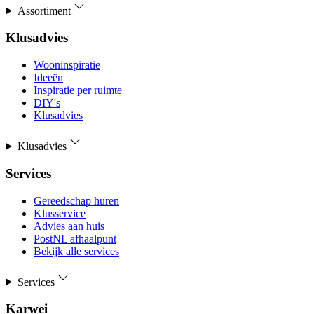
Assortiment
Klusadvies
Wooninspiratie
Ideeën
Inspiratie per ruimte
DIY's
Klusadvies
Klusadvies
Services
Gereedschap huren
Klusservice
Advies aan huis
PostNL afhaalpunt
Bekijk alle services
Services
Karwei