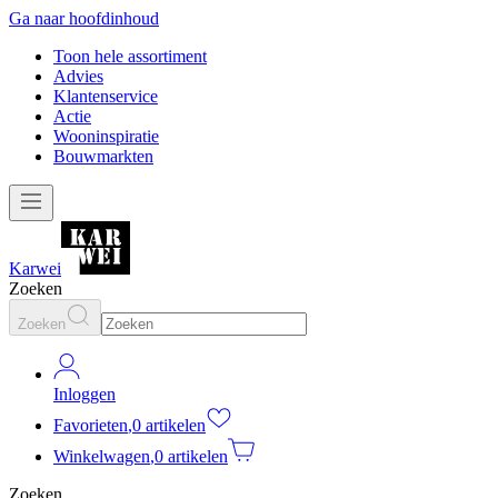
Ga naar hoofdinhoud
Toon hele assortiment
Advies
Klantenservice
Actie
Wooninspiratie
Bouwmarkten
Karwei
Zoeken
Zoeken
Inloggen
Favorieten
,
0 artikelen
Winkelwagen
,
0 artikelen
Zoeken