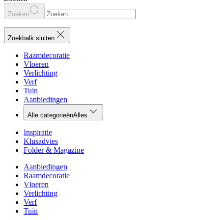
Zoeken
Zoekbalk sluiten
Raamdecoratie
Vloeren
Verlichting
Verf
Tuin
Aanbiedingen
Alle categorieën
Alles
Inspiratie
Klusadvies
Folder & Magazine
Aanbiedingen
Raamdecoratie
Vloeren
Verlichting
Verf
Tuin