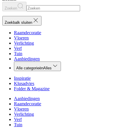
Zoeken
Zoekbalk sluiten
Raamdecoratie
Vloeren
Verlichting
Verf
Tuin
Aanbiedingen
Alle categorieën
Alles
Inspiratie
Klusadvies
Folder & Magazine
Aanbiedingen
Raamdecoratie
Vloeren
Verlichting
Verf
Tuin