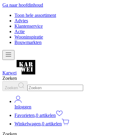
Ga naar hoofdinhoud
Toon hele assortiment
Advies
Klantenservice
Actie
Wooninspiratie
Bouwmarkten
Karwei
Zoeken
Zoeken
Inloggen
Favorieten
,
0 artikelen
Winkelwagen
,
0 artikelen
Zoeken