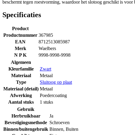
beschermt tegen roestvorming, waardoor het slotoog geschikt is voor 
Specificaties
Product
Productnummer
367985
EAN
8712513085987
Merk
Waelbers
N P K
9998-9998-9998
Algemeen
Kleurfamilie
Zwart
Materiaal
Metaal
Type
Sluitoog op plaat
Materiaal (detail)
Metaal
Afwerking
Poedercoating
Aantal stuks
1 stuks
Gebruik
Herbruikbaar
Ja
Bevestigingsmethode
Schroeven
Binnen/buitengebruik
Binnen
,
Buiten