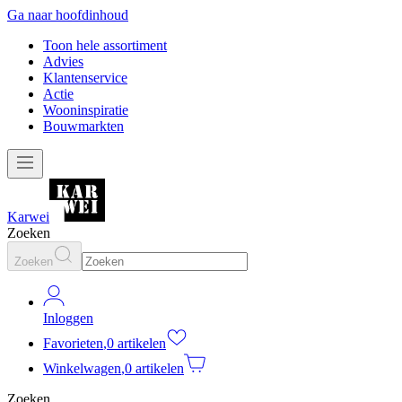
Ga naar hoofdinhoud
Toon hele assortiment
Advies
Klantenservice
Actie
Wooninspiratie
Bouwmarkten
Karwei
Zoeken
Zoeken
Inloggen
Favorieten
,
0 artikelen
Winkelwagen
,
0 artikelen
Zoeken