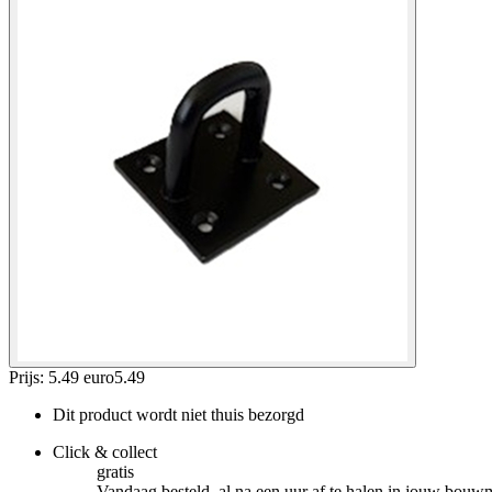
Prijs: 5.49 euro
5
.
49
Dit product wordt niet thuis bezorgd
Click & collect
gratis
Vandaag besteld, al na een uur af te halen in jouw bouw