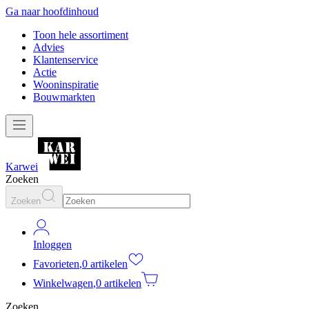
Ga naar hoofdinhoud
Toon hele assortiment
Advies
Klantenservice
Actie
Wooninspiratie
Bouwmarkten
Karwei
Zoeken
Zoeken
Inloggen
Favorieten
,
0 artikelen
Winkelwagen
,
0 artikelen
Zoeken