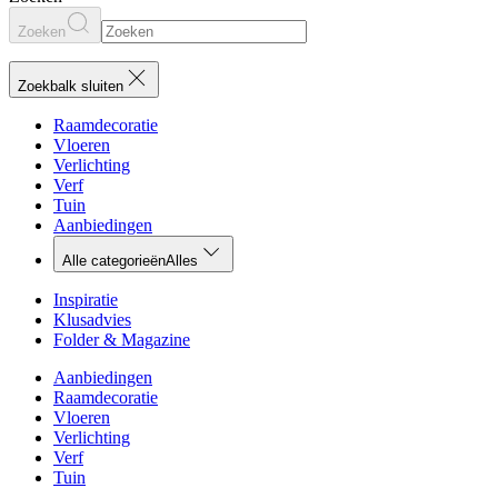
Zoeken
Zoekbalk sluiten
Raamdecoratie
Vloeren
Verlichting
Verf
Tuin
Aanbiedingen
Alle categorieën
Alles
Inspiratie
Klusadvies
Folder & Magazine
Aanbiedingen
Raamdecoratie
Vloeren
Verlichting
Verf
Tuin