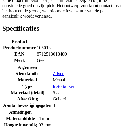
je de drager in beton stort, staat hij extra stevig en blijft de
constructie goed op zijn plek. Het ontwerp voorkomt contact tussen
het hout en de grond, waardoor de levensduur van de paal
aanzienlijk wordt verlengd.
Specificaties
Product
Productnummer
105013
EAN
8712513018480
Merk
Geen
Algemeen
Kleurfamilie
Zilver
Materiaal
Metaal
Type
Instortanker
Materiaal (detail)
Staal
Afwerking
Gehard
Aantal bevestigingsgaten
3
Afmetingen
Materiaaldikte
4 mm
Hoogte inwendig
93 mm