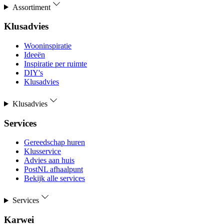
Assortiment
Klusadvies
Wooninspiratie
Ideeën
Inspiratie per ruimte
DIY's
Klusadvies
Klusadvies
Services
Gereedschap huren
Klusservice
Advies aan huis
PostNL afhaalpunt
Bekijk alle services
Services
Karwei