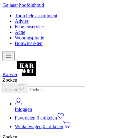
Ga naar hoofdinhoud
Toon hele assortiment
Advies
Klantenservice
Actie
Wooninspiratie
Bouwmarkten
Karwei
Zoeken
Zoeken
Inloggen
Favorieten
,
0 artikelen
Winkelwagen
,
0 artikelen
Zoeken