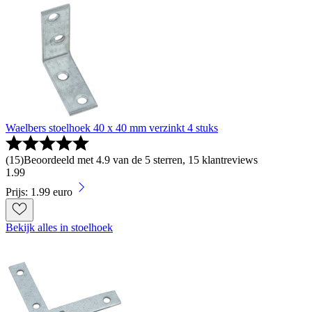
Waelbers stoelhoek 40 x 40 mm verzinkt 4 stuks
(
15
)
Beoordeeld met 4.9 van de 5 sterren, 15 klantreviews
1
.
99
Prijs: 1.99 euro
Bekijk alles in stoelhoek