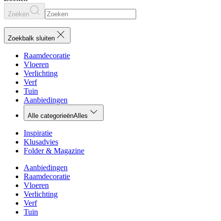
Zoeken
Zoekbalk sluiten
Raamdecoratie
Vloeren
Verlichting
Verf
Tuin
Aanbiedingen
Alle categorieën
Alles
Inspiratie
Klusadvies
Folder & Magazine
Aanbiedingen
Raamdecoratie
Vloeren
Verlichting
Verf
Tuin