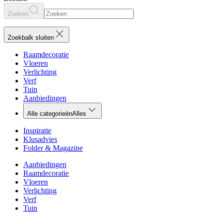
Zoeken
Zoekbalk sluiten
Raamdecoratie
Vloeren
Verlichting
Verf
Tuin
Aanbiedingen
Alle categorieën
Alles
Inspiratie
Klusadvies
Folder & Magazine
Aanbiedingen
Raamdecoratie
Vloeren
Verlichting
Verf
Tuin