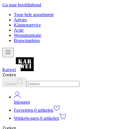
Ga naar hoofdinhoud
Toon hele assortiment
Advies
Klantenservice
Actie
Wooninspiratie
Bouwmarkten
Karwei
Zoeken
Zoeken
Inloggen
Favorieten
,
0 artikelen
Winkelwagen
,
0 artikelen
Zoeken