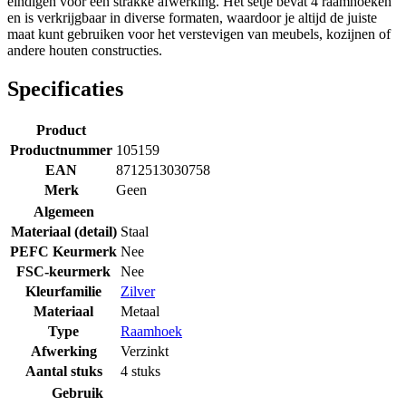
eindigen voor een strakke afwerking. Het setje bevat 4 raamhoeken
en is verkrijgbaar in diverse formaten, waardoor je altijd de juiste
maat kunt gebruiken voor het verstevigen van meubels, kozijnen of
andere houten constructies.
Specificaties
Product
Productnummer
105159
EAN
8712513030758
Merk
Geen
Algemeen
Materiaal (detail)
Staal
PEFC Keurmerk
Nee
FSC-keurmerk
Nee
Kleurfamilie
Zilver
Materiaal
Metaal
Type
Raamhoek
Afwerking
Verzinkt
Aantal stuks
4 stuks
Gebruik