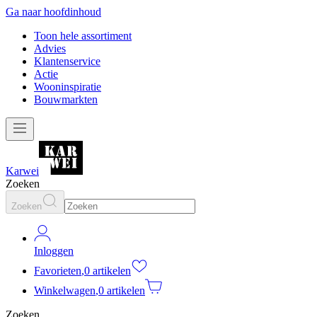
Ga naar hoofdinhoud
Toon hele assortiment
Advies
Klantenservice
Actie
Wooninspiratie
Bouwmarkten
Karwei
Zoeken
Zoeken
Inloggen
Favorieten
,
0 artikelen
Winkelwagen
,
0 artikelen
Zoeken