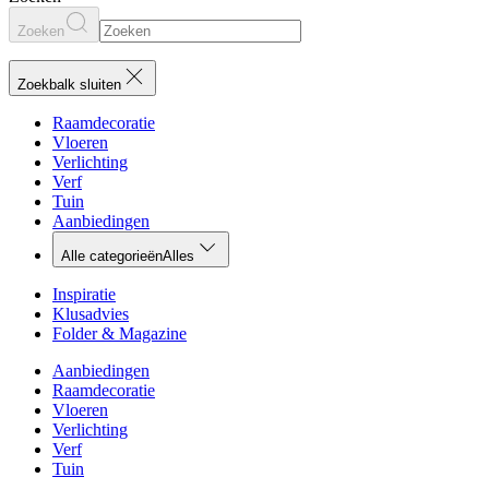
Zoeken
Zoekbalk sluiten
Raamdecoratie
Vloeren
Verlichting
Verf
Tuin
Aanbiedingen
Alle categorieën
Alles
Inspiratie
Klusadvies
Folder & Magazine
Aanbiedingen
Raamdecoratie
Vloeren
Verlichting
Verf
Tuin