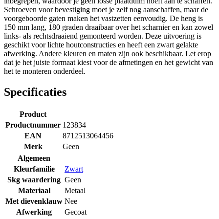
inbegrepen, waardoor je geen losse plaatduim hoeft aan te schaffen.
Schroeven voor bevestiging moet je zelf nog aanschaffen, maar de
voorgeboorde gaten maken het vastzetten eenvoudig. De heng is
150 mm lang, 180 graden draaibaar over het scharnier en kan zowel
links- als rechtsdraaiend gemonteerd worden. Deze uitvoering is
geschikt voor lichte houtconstructies en heeft een zwart gelakte
afwerking. Andere kleuren en maten zijn ook beschikbaar. Let erop
dat je het juiste formaat kiest voor de afmetingen en het gewicht van
het te monteren onderdeel.
Specificaties
Product
Productnummer
123834
EAN
8712513064456
Merk
Geen
Algemeen
Kleurfamilie
Zwart
Skg waardering
Geen
Materiaal
Metaal
Met dievenklauw
Nee
Afwerking
Gecoat