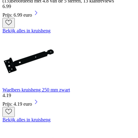
(
13
)
Beoordeeld met 4.8 van de 5 sterren, 13 klantreviews
6
.
99
Prijs: 6.99 euro
Bekijk alles in kruisheng
Waelbers kruisheng 250 mm zwart
4
.
19
Prijs: 4.19 euro
Bekijk alles in kruisheng