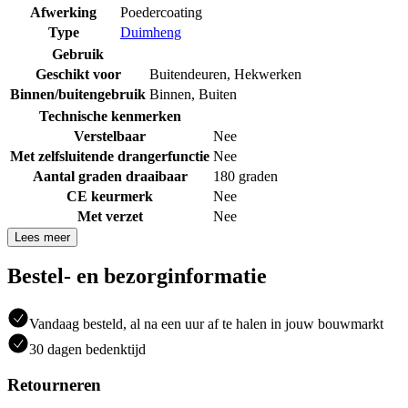
Afwerking
Poedercoating
Type
Duimheng
Gebruik
Geschikt voor
Buitendeuren
,
Hekwerken
Binnen/buitengebruik
Binnen
,
Buiten
Technische kenmerken
Verstelbaar
Nee
Met zelfsluitende drangerfunctie
Nee
Aantal graden draaibaar
180 graden
CE keurmerk
Nee
Met verzet
Nee
Lees meer
Bestel- en bezorginformatie
Vandaag besteld, al na een uur af te halen in jouw bouwmarkt
30 dagen bedenktijd
Retourneren