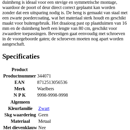
duimheng is ideaal voor een stevige en symmetrische montage,
waardoor de poort of deur direct correct geplaatst kan worden
zonder dat een uitsparing nodig is. De heng is gemaakt van staal met
een zwarte poedercoating, wat het materiaal sterk houdt en geschikt
maakt voor buitengebruik. Het draaioog past op plaatduimen van 16
mm en de duimheng heeft een lengte van 80 cm, geschikt voor
zwaardere toepassingen. Bevestigen gaat eenvoudig met schroeven
in de voorgeboorde gaten; de schroeven moeten nog apart worden
aangeschaft.
Specificaties
Product
Productnummer
344071
EAN
8712513056536
Merk
Waelbers
N P K
9998-9998-9998
Algemeen
Kleurfamilie
Zwart
Skg waardering
Geen
Materiaal
Metaal
Met dievenklauw
Nee