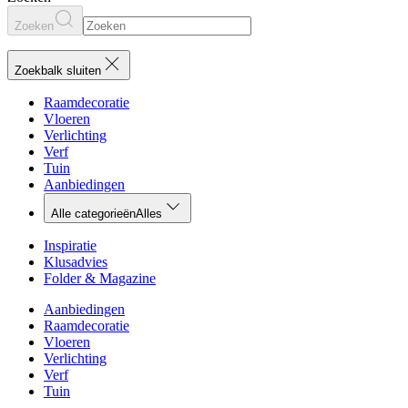
Zoeken
Zoekbalk sluiten
Raamdecoratie
Vloeren
Verlichting
Verf
Tuin
Aanbiedingen
Alle categorieën
Alles
Inspiratie
Klusadvies
Folder & Magazine
Aanbiedingen
Raamdecoratie
Vloeren
Verlichting
Verf
Tuin