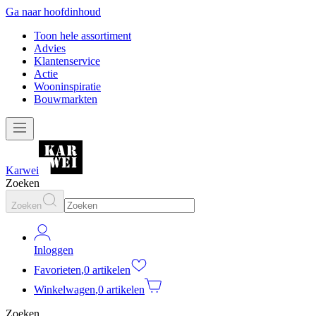
Ga naar hoofdinhoud
Toon hele assortiment
Advies
Klantenservice
Actie
Wooninspiratie
Bouwmarkten
Karwei
Zoeken
Zoeken
Inloggen
Favorieten
,
0 artikelen
Winkelwagen
,
0 artikelen
Zoeken