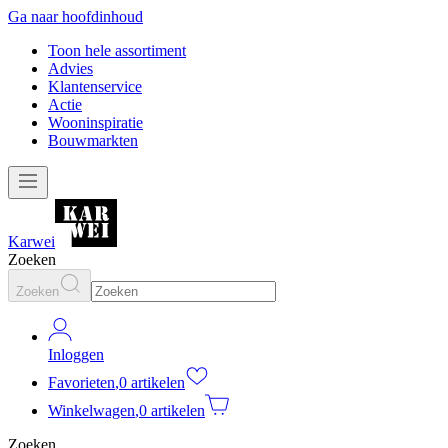
Ga naar hoofdinhoud
Toon hele assortiment
Advies
Klantenservice
Actie
Wooninspiratie
Bouwmarkten
Karwei
Zoeken
Zoeken
Inloggen
Favorieten
,
0 artikelen
Winkelwagen
,
0 artikelen
Zoeken