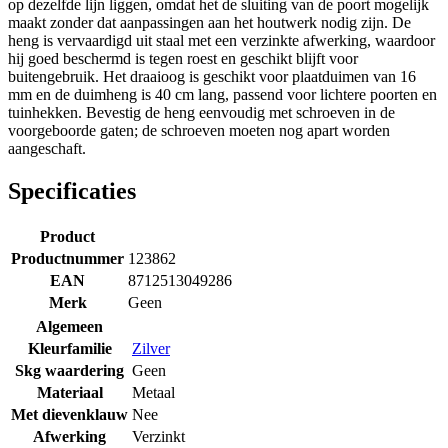
op dezelfde lijn liggen, omdat het de sluiting van de poort mogelijk
maakt zonder dat aanpassingen aan het houtwerk nodig zijn. De
heng is vervaardigd uit staal met een verzinkte afwerking, waardoor
hij goed beschermd is tegen roest en geschikt blijft voor
buitengebruik. Het draaioog is geschikt voor plaatduimen van 16
mm en de duimheng is 40 cm lang, passend voor lichtere poorten en
tuinhekken. Bevestig de heng eenvoudig met schroeven in de
voorgeboorde gaten; de schroeven moeten nog apart worden
aangeschaft.
Specificaties
Product
Productnummer
123862
EAN
8712513049286
Merk
Geen
Algemeen
Kleurfamilie
Zilver
Skg waardering
Geen
Materiaal
Metaal
Met dievenklauw
Nee
Afwerking
Verzinkt