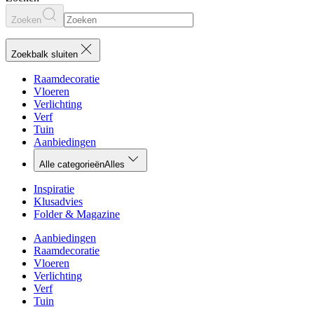
Zoeken
Zoekbalk sluiten
Raamdecoratie
Vloeren
Verlichting
Verf
Tuin
Aanbiedingen
Alle categorieën
Alles
Inspiratie
Klusadvies
Folder & Magazine
Aanbiedingen
Raamdecoratie
Vloeren
Verlichting
Verf
Tuin