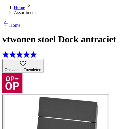
Home
Assortiment
Home
vtwonen stoel Dock antraciet
Opslaan in Favorieten