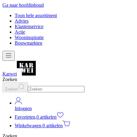
Ga naar hoofdinhoud
Toon hele assortiment
Advies
Klantenservice
Actie
Wooninspiratie
Bouwmarkten
Karwei
Zoeken
Zoeken
Inloggen
Favorieten
,
0 artikelen
Winkelwagen
,
0 artikelen
Zoeken