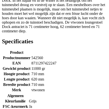
Dock. In het najaar en in de winter is het belangrijk om het
tuinmeubel droog en vorstvrij op te slaan. Een meubelhoes over het
tuinmeubel plaatsen is mogelijk, maar om het tuinmeubel netjes te
houden moet het wel mogelijk zijn dat er een frisse lucht onder de
hoes door kan waaien. Wanneer dit niet mogelijk is, kan vocht zich
ophopen en zo de tuinstoel beschadigen. De vtwonen loungestoel
Dock antraciet is 71 centimeter hoog, 62 centimeter breed en 71
centimeter diep.
Specificaties
Product
Productnummer
542560
EAN
8711297422247
Gewicht product
11000 gr
Hoogte product
710 mm
Lengte product
620 mm
Breedte product
710 mm
Merk
vtwonen
Algemeen
Kleurfamilie
Grijs
FSC-keurmerk
Ja