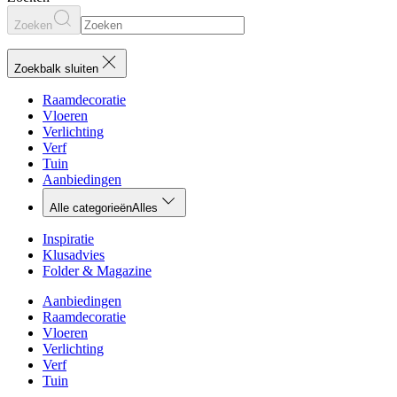
Zoeken
Zoekbalk sluiten
Raamdecoratie
Vloeren
Verlichting
Verf
Tuin
Aanbiedingen
Alle categorieën
Alles
Inspiratie
Klusadvies
Folder & Magazine
Aanbiedingen
Raamdecoratie
Vloeren
Verlichting
Verf
Tuin