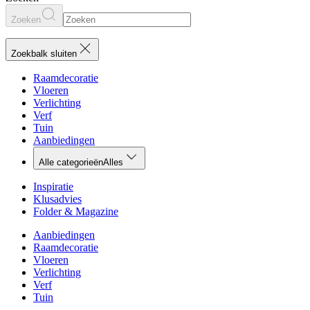
Zoeken
Zoekbalk sluiten
Raamdecoratie
Vloeren
Verlichting
Verf
Tuin
Aanbiedingen
Alle categorieën
Alles
Inspiratie
Klusadvies
Folder & Magazine
Aanbiedingen
Raamdecoratie
Vloeren
Verlichting
Verf
Tuin