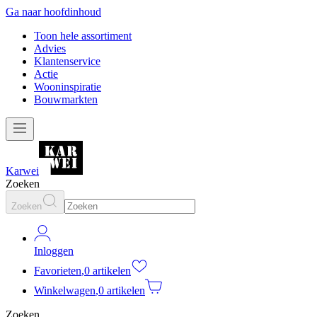
Ga naar hoofdinhoud
Toon hele assortiment
Advies
Klantenservice
Actie
Wooninspiratie
Bouwmarkten
Karwei
Zoeken
Zoeken
Inloggen
Favorieten
,
0 artikelen
Winkelwagen
,
0 artikelen
Zoeken