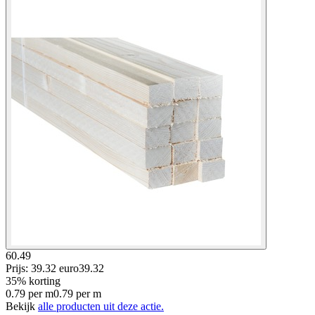
60.49
Prijs: 39.32 euro
39
.
32
35% korting
0.79
per
m
0.79
per
m
Bekijk
alle producten uit deze actie.