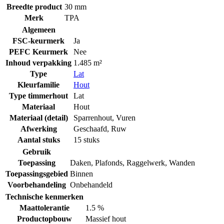
Breedte product
30 mm
Merk
TPA
Algemeen
FSC-keurmerk
Ja
PEFC Keurmerk
Nee
Inhoud verpakking
1.485 m²
Type
Lat
Kleurfamilie
Hout
Type timmerhout
Lat
Materiaal
Hout
Materiaal (detail)
Sparrenhout
,
Vuren
Afwerking
Geschaafd
,
Ruw
Aantal stuks
15 stuks
Gebruik
Toepassing
Daken
,
Plafonds
,
Raggelwerk
,
Wanden
Toepassingsgebied
Binnen
Voorbehandeling
Onbehandeld
Technische kenmerken
Maattolerantie
1.5 %
Productopbouw
Massief hout