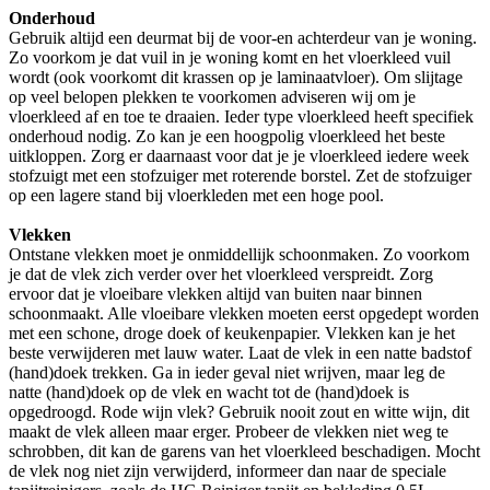
Onderhoud
Gebruik altijd een deurmat bij de voor-en achterdeur van je woning.
Zo voorkom je dat vuil in je woning komt en het vloerkleed vuil
wordt (ook voorkomt dit krassen op je laminaatvloer). Om slijtage
op veel belopen plekken te voorkomen adviseren wij om je
vloerkleed af en toe te draaien. Ieder type vloerkleed heeft specifiek
onderhoud nodig. Zo kan je een hoogpolig vloerkleed het beste
uitkloppen. Zorg er daarnaast voor dat je je vloerkleed iedere week
stofzuigt met een stofzuiger met roterende borstel. Zet de stofzuiger
op een lagere stand bij vloerkleden met een hoge pool.
Vlekken
Ontstane vlekken moet je onmiddellijk schoonmaken. Zo voorkom
je dat de vlek zich verder over het vloerkleed verspreidt. Zorg
ervoor dat je vloeibare vlekken altijd van buiten naar binnen
schoonmaakt. Alle vloeibare vlekken moeten eerst opgedept worden
met een schone, droge doek of keukenpapier. Vlekken kan je het
beste verwijderen met lauw water. Laat de vlek in een natte badstof
(hand)doek trekken. Ga in ieder geval niet wrijven, maar leg de
natte (hand)doek op de vlek en wacht tot de (hand)doek is
opgedroogd. Rode wijn vlek? Gebruik nooit zout en witte wijn, dit
maakt de vlek alleen maar erger. Probeer de vlekken niet weg te
schrobben, dit kan de garens van het vloerkleed beschadigen. Mocht
de vlek nog niet zijn verwijderd, informeer dan naar de speciale