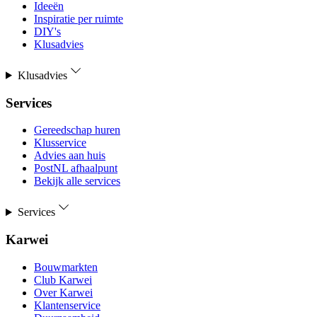
Ideeën
Inspiratie per ruimte
DIY's
Klusadvies
Klusadvies
Services
Gereedschap huren
Klusservice
Advies aan huis
PostNL afhaalpunt
Bekijk alle services
Services
Karwei
Bouwmarkten
Club Karwei
Over Karwei
Klantenservice