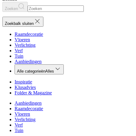
Zoeken
Zoekbalk sluiten
Raamdecoratie
Vloeren
Verlichting
Verf
Tuin
Aanbiedingen
Alle categorieën
Alles
Inspiratie
Klusadvies
Folder & Magazine
Aanbiedingen
Raamdecoratie
Vloeren
Verlichting
Verf
Tuin