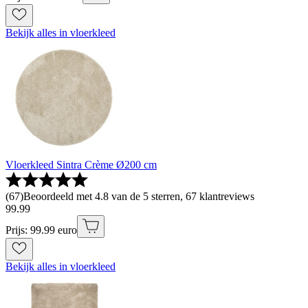
Bekijk alles in vloerkleed
Vloerkleed Sintra Crème Ø200 cm
(
67
)
Beoordeeld met 4.8 van de 5 sterren, 67 klantreviews
99
.
99
Prijs: 99.99 euro
Bekijk alles in vloerkleed