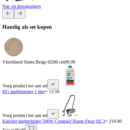
Nat- en droogzuigers
Handig als set kopen
Vloerkleed Sintra Beige Ø200 cm
99.99
Voeg product toe aan set
HG tapijtreiniger 1 liter
+ 13.59
Voeg product toe aan set
Kärcher tapijtreiniger 500W Compact Home Floor SE 3
+ 219.00