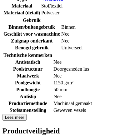
Materiaal
Stof/textiel
Materiaal (detail)
Polyester
Gebruik
Binnen/buitengebruik
Binnen
Geschikt voor wasmachine
Nee
Zuignap onderkant
Nee
Beoogd gebruik
Universeel
Technische kenmerken
Antistatisch
Nee
Poolstructuur
Doorgesneden lus
Maatwerk
Nee
Poolgewicht
1150 g/m²
Poolhoogte
50 mm
Antislip
Nee
Productiemethode
Machinaal gemaakt
Stofsamenstelling
Geweven vezels
Lees meer
Productveiligheid