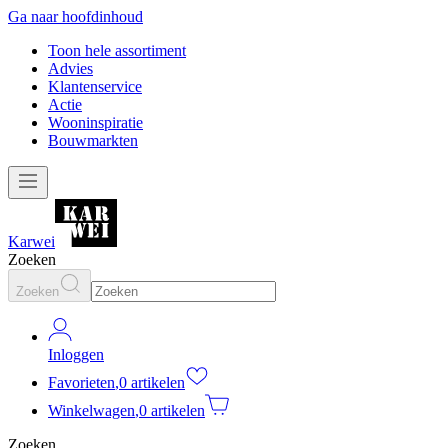
Ga naar hoofdinhoud
Toon hele assortiment
Advies
Klantenservice
Actie
Wooninspiratie
Bouwmarkten
Karwei
Zoeken
Zoeken
Inloggen
Favorieten
,
0 artikelen
Winkelwagen
,
0 artikelen
Zoeken