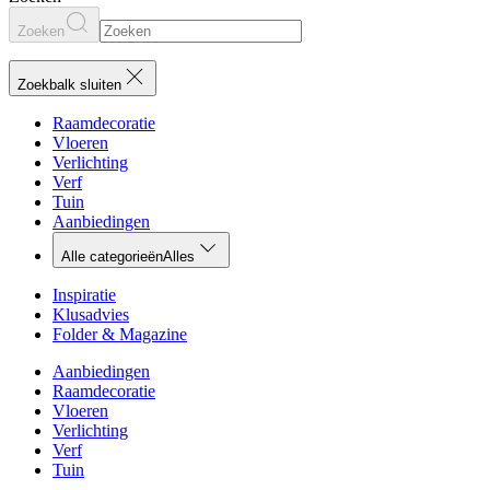
Zoeken
Zoekbalk sluiten
Raamdecoratie
Vloeren
Verlichting
Verf
Tuin
Aanbiedingen
Alle categorieën
Alles
Inspiratie
Klusadvies
Folder & Magazine
Aanbiedingen
Raamdecoratie
Vloeren
Verlichting
Verf
Tuin