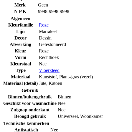
Merk
Geen
N P K
9998-9998-9998
Algemeen
Kleurfamilie
Roze
Lijn
Marrakesh
Decor
Dessin
Afwerking
Gefestonneerd
Kleur
Roze
Vorm
Rechthoek
Kleurstaal
Nee
Type
Vloerkleed
Materiaal
Kunststof
,
Plant-/gras (vezel)
Materiaal (detail)
Jute
,
Katoen
Gebruik
Binnen/buitengebruik
Binnen
Geschikt voor wasmachine
Nee
Zuignap onderkant
Nee
Beoogd gebruik
Universeel
,
Woonkamer
Technische kenmerken
Antistatisch
Nee