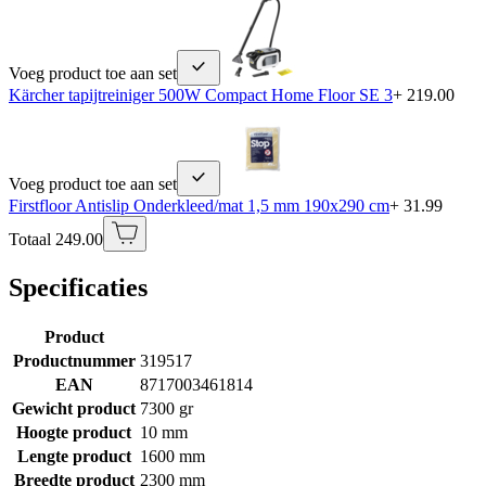
Voeg product toe aan set
Kärcher tapijtreiniger 500W Compact Home Floor SE 3
+ 219.00
Voeg product toe aan set
Firstfloor Antislip Onderkleed/mat 1,5 mm 190x290 cm
+ 31.99
Totaal 249.00
Specificaties
Product
Productnummer
319517
EAN
8717003461814
Gewicht product
7300 gr
Hoogte product
10 mm
Lengte product
1600 mm
Breedte product
2300 mm