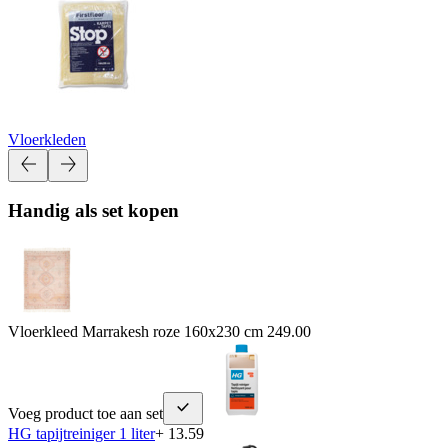
Vloerkleden
Handig als set kopen
Vloerkleed Marrakesh roze 160x230 cm
249.00
Voeg product toe aan set
HG tapijtreiniger 1 liter
+ 13.59