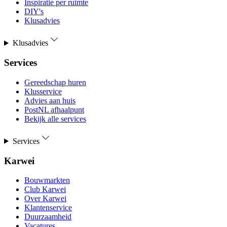
Inspiratie per ruimte
DIY's
Klusadvies
Klusadvies
Services
Gereedschap huren
Klusservice
Advies aan huis
PostNL afhaalpunt
Bekijk alle services
Services
Karwei
Bouwmarkten
Club Karwei
Over Karwei
Klantenservice
Duurzaamheid
Vacatures