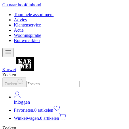
Ga naar hoofdinhoud
Toon hele assortiment
Advies
Klantenservice
Actie
Wooninspiratie
Bouwmarkten
Karwei
Zoeken
Zoeken
Inloggen
Favorieten
,
0 artikelen
Winkelwagen
,
0 artikelen
Zoeken