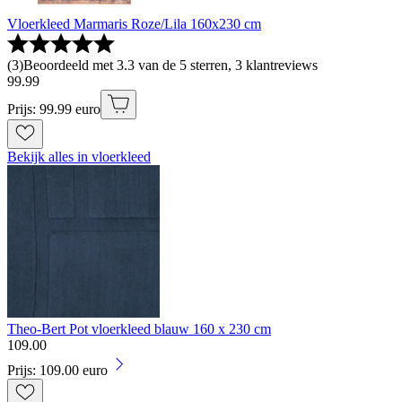
Vloerkleed Marmaris Roze/Lila 160x230 cm
(
3
)
Beoordeeld met 3.3 van de 5 sterren, 3 klantreviews
99
.
99
Prijs: 99.99 euro
Bekijk alles in vloerkleed
Theo-Bert Pot vloerkleed blauw 160 x 230 cm
109
.
00
Prijs: 109.00 euro