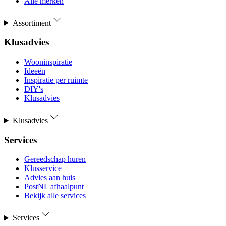
Alle merken
Assortiment
Klusadvies
Wooninspiratie
Ideeën
Inspiratie per ruimte
DIY's
Klusadvies
Klusadvies
Services
Gereedschap huren
Klusservice
Advies aan huis
PostNL afhaalpunt
Bekijk alle services
Services