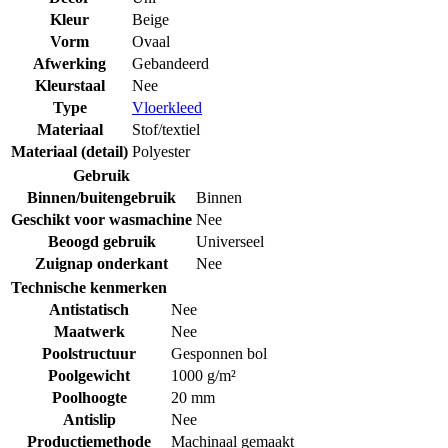
Kleur
Beige
Vorm
Ovaal
Afwerking
Gebandeerd
Kleurstaal
Nee
Type
Vloerkleed
Materiaal
Stof/textiel
Materiaal (detail)
Polyester
Gebruik
Binnen/buitengebruik
Binnen
Geschikt voor wasmachine
Nee
Beoogd gebruik
Universeel
Zuignap onderkant
Nee
Technische kenmerken
Antistatisch
Nee
Maatwerk
Nee
Poolstructuur
Gesponnen bol
Poolgewicht
1000 g/m²
Poolhoogte
20 mm
Antislip
Nee
Productiemethode
Machinaal gemaakt