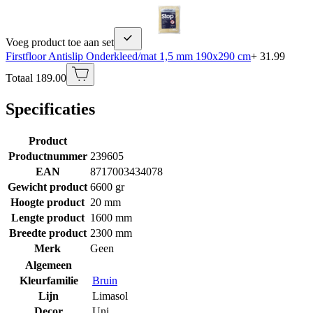
Voeg product toe aan set
Firstfloor Antislip Onderkleed/mat 1,5 mm 190x290 cm
+ 31.99
Totaal 189.00
Specificaties
Product
Productnummer
239605
EAN
8717003434078
Gewicht product
6600 gr
Hoogte product
20 mm
Lengte product
1600 mm
Breedte product
2300 mm
Merk
Geen
Algemeen
Kleurfamilie
Bruin
Lijn
Limasol
Decor
Uni