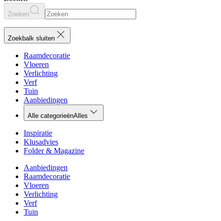
Zoeken
Zoekbalk sluiten
Raamdecoratie
Vloeren
Verlichting
Verf
Tuin
Aanbiedingen
Alle categorieën
Alles
Inspiratie
Klusadvies
Folder & Magazine
Aanbiedingen
Raamdecoratie
Vloeren
Verlichting
Verf
Tuin