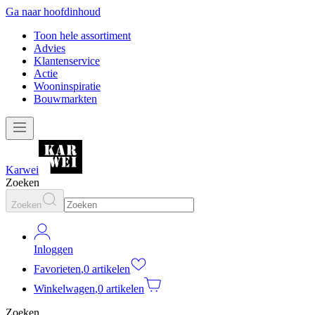
Ga naar hoofdinhoud
Toon hele assortiment
Advies
Klantenservice
Actie
Wooninspiratie
Bouwmarkten
Karwei
Zoeken
Zoeken
Inloggen
Favorieten
,
0 artikelen
Winkelwagen
,
0 artikelen
Zoeken