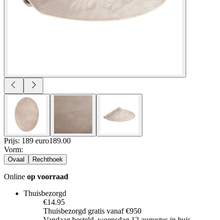
Prijs: 189 euro
189
.
00
Vorm
:
Ovaal
Rechthoek
Online
op voorraad
Thuisbezorgd
€14.95
Thuisbezorgd gratis vanaf €950
Vandaag besteld, woensdag 12 augustus in huis