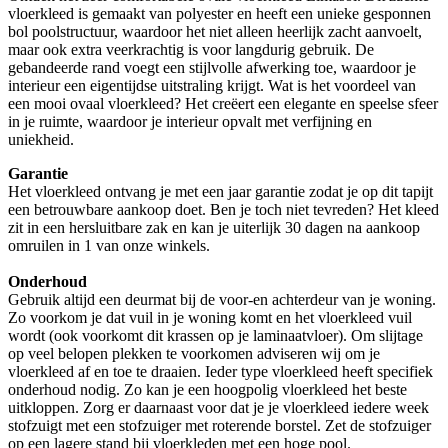
vloerkleed is gemaakt van polyester en heeft een unieke gesponnen
bol poolstructuur, waardoor het niet alleen heerlijk zacht aanvoelt,
maar ook extra veerkrachtig is voor langdurig gebruik. De
gebandeerde rand voegt een stijlvolle afwerking toe, waardoor je
interieur een eigentijdse uitstraling krijgt. Wat is het voordeel van
een mooi ovaal vloerkleed? Het creëert een elegante en speelse sfeer
in je ruimte, waardoor je interieur opvalt met verfijning en
uniekheid.
Garantie
Het vloerkleed ontvang je met een jaar garantie zodat je op dit tapijt
een betrouwbare aankoop doet. Ben je toch niet tevreden? Het kleed
zit in een hersluitbare zak en kan je uiterlijk 30 dagen na aankoop
omruilen in 1 van onze winkels.
Onderhoud
Gebruik altijd een deurmat bij de voor-en achterdeur van je woning.
Zo voorkom je dat vuil in je woning komt en het vloerkleed vuil
wordt (ook voorkomt dit krassen op je laminaatvloer). Om slijtage
op veel belopen plekken te voorkomen adviseren wij om je
vloerkleed af en toe te draaien. Ieder type vloerkleed heeft specifiek
onderhoud nodig. Zo kan je een hoogpolig vloerkleed het beste
uitkloppen. Zorg er daarnaast voor dat je je vloerkleed iedere week
stofzuigt met een stofzuiger met roterende borstel. Zet de stofzuiger
op een lagere stand bij vloerkleden met een hoge pool.