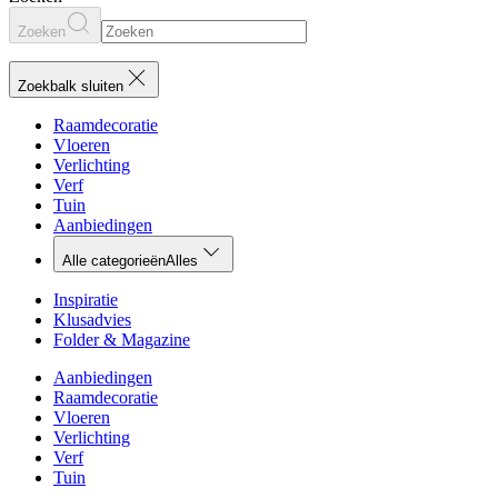
Zoeken
Zoekbalk sluiten
Raamdecoratie
Vloeren
Verlichting
Verf
Tuin
Aanbiedingen
Alle categorieën
Alles
Inspiratie
Klusadvies
Folder & Magazine
Aanbiedingen
Raamdecoratie
Vloeren
Verlichting
Verf
Tuin