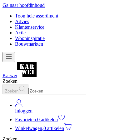
Ga naar hoofdinhoud
Toon hele assortiment
Advies
Klantenservice
Actie
Wooninspiratie
Bouwmarkten
Karwei
Zoeken
Zoeken
Inloggen
Favorieten
,
0 artikelen
Winkelwagen
,
0 artikelen
Zoeken