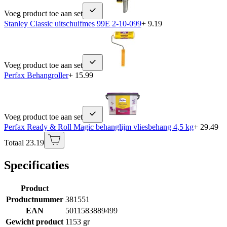
Voeg product toe aan set
Stanley Classic uitschuifmes 99E 2-10-099
+ 9.19
Voeg product toe aan set
Perfax Behangroller
+ 15.99
Voeg product toe aan set
Perfax Ready & Roll Magic behanglijm vliesbehang 4,5 kg
+ 29.49
Totaal 23.19
Specificaties
Product
Productnummer
381551
EAN
5011583889499
Gewicht product
1153 gr