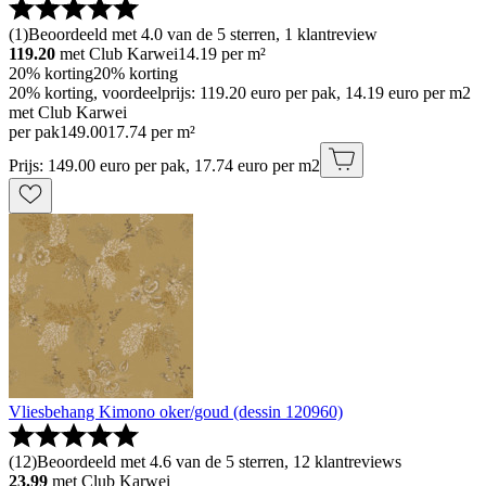
(
1
)
Beoordeeld met 4.0 van de 5 sterren, 1 klantreview
119.20
met Club Karwei
14.19
per m²
20% korting
20% korting
20% korting, voordeelprijs: 119.20 euro per pak, 14.19 euro per m2
met Club Karwei
per pak
149
.
00
17.74 per m²
Prijs: 149.00 euro per pak, 17.74 euro per m2
Vliesbehang Kimono oker/goud (dessin 120960)
(
12
)
Beoordeeld met 4.6 van de 5 sterren, 12 klantreviews
23.99
met Club Karwei