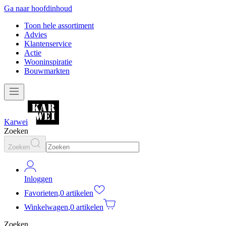
Ga naar hoofdinhoud
Toon hele assortiment
Advies
Klantenservice
Actie
Wooninspiratie
Bouwmarkten
Karwei
Zoeken
Zoeken
Inloggen
Favorieten
,
0 artikelen
Winkelwagen
,
0 artikelen
Zoeken