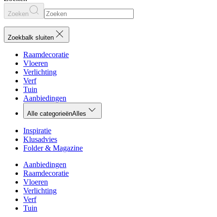
Zoeken
Zoekbalk sluiten
Raamdecoratie
Vloeren
Verlichting
Verf
Tuin
Aanbiedingen
Alle categorieën
Alles
Inspiratie
Klusadvies
Folder & Magazine
Aanbiedingen
Raamdecoratie
Vloeren
Verlichting
Verf
Tuin