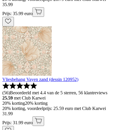
35
.
99
Prijs: 35.99 euro
Vliesbehang Vayen zand (dessin 120952)
(
56
)
Beoordeeld met 4.4 van de 5 sterren, 56 klantreviews
25.59
met Club Karwei
20% korting
20% korting
20% korting, voordeelprijs: 25.59 euro met Club Karwei
31
.
99
Prijs: 31.99 euro