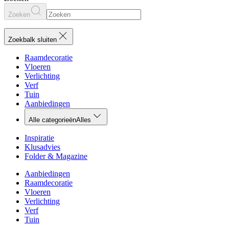
Zoeken
Zoekbalk sluiten
Raamdecoratie
Vloeren
Verlichting
Verf
Tuin
Aanbiedingen
Alle categorieën
Alles
Inspiratie
Klusadvies
Folder & Magazine
Aanbiedingen
Raamdecoratie
Vloeren
Verlichting
Verf
Tuin