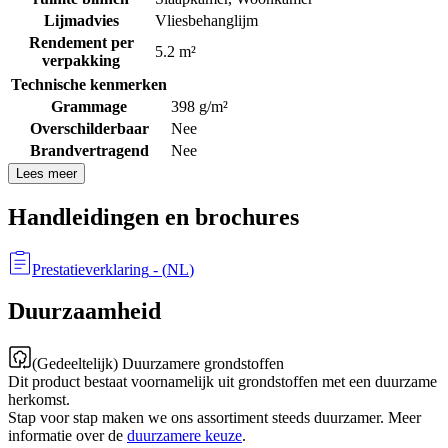
Lijmadvies
Vliesbehanglijm
Rendement per
5.2 m²
verpakking
Technische kenmerken
Grammage
398 g/m²
Overschilderbaar
Nee
Brandvertragend
Nee
Lees meer
Handleidingen en brochures
Prestatieverklaring
- (
NL
)
Duurzaamheid
(Gedeeltelijk) Duurzamere grondstoffen
Dit product bestaat voornamelijk uit grondstoffen met een duurzame
herkomst.
Stap voor stap maken we ons assortiment steeds duurzamer. Meer
informatie over de
duurzamere keuze
.