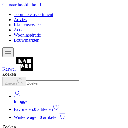
Ga naar hoofdinhoud
Toon hele assortiment
Advies
Klantenservice
Actie
Wooninspiratie
Bouwmarkten
Karwei
Zoeken
Zoeken
Inloggen
Favorieten
,
0 artikelen
Winkelwagen
,
0 artikelen
Zoeken