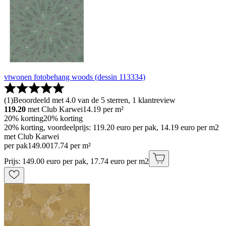
vtwonen fotobehang woods (dessin 113334)
(
1
)
Beoordeeld met 4.0 van de 5 sterren, 1 klantreview
119.20
met Club Karwei
14.19
per m²
20% korting
20% korting
20% korting, voordeelprijs: 119.20 euro per pak, 14.19 euro per m2
met Club Karwei
per pak
149
.
00
17.74 per m²
Prijs: 149.00 euro per pak, 17.74 euro per m2