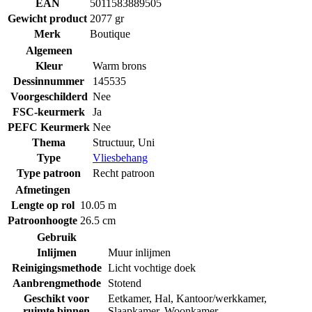
EAN
5011583889505
Gewicht product
2077 gr
Merk
Boutique
Algemeen
Kleur
Warm brons
Dessinnummer
145535
Voorgeschilderd
Nee
FSC-keurmerk
Ja
PEFC Keurmerk
Nee
Thema
Structuur
,
Uni
Type
Vliesbehang
Type patroon
Recht patroon
Afmetingen
Lengte op rol
10.05 m
Patroonhoogte
26.5 cm
Gebruik
Inlijmen
Muur inlijmen
Reinigingsmethode
Licht vochtige doek
Aanbrengmethode
Stotend
Geschikt voor
Eetkamer
,
Hal
,
Kantoor/werkkamer
,
ruimte binnen
Slaapkamer
,
Woonkamer