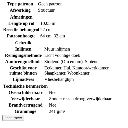
Type patroon
Geen patroon
Afwerking
Structuur
Afmetingen
Lengte op rol
10.05 m
Breedte behangrol
52 cm
Patroonhoogte
64 cm
,
32 cm
Gebruik
Inlijmen
Muur inlijmen
Reinigingsmethode
Licht vochtige doek
Aanbrengmethode
Stortend (Om en om)
,
Stotend
Geschikt voor
Eetkamer
,
Hal
,
Kantoor/werkkamer
,
ruimte binnen
Slaapkamer
,
Woonkamer
Lijmadvies
Vliesbehanglijm
Technische kenmerken
Overschilderbaar
Nee
Verwijderbaar
Zonder resten droog verwijderbaar
Brandvertragend
Nee
Grammage
241 g/m²
Lees meer