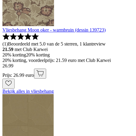
Vliesbehang Moon oker - warmbruin (dessin 139723)
(
1
)
Beoordeeld met 5.0 van de 5 sterren, 1 klantreview
21.59
met Club Karwei
20% korting
20% korting
20% korting, voordeelprijs: 21.59 euro met Club Karwei
26
.
99
Prijs: 26.99 euro
Bekijk alles in vliesbehang