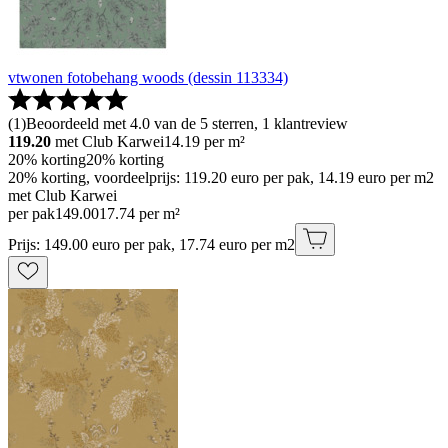
vtwonen fotobehang woods (dessin 113334)
(
1
)
Beoordeeld met 4.0 van de 5 sterren, 1 klantreview
119.20
met Club Karwei
14.19
per m²
20% korting
20% korting
20% korting, voordeelprijs: 119.20 euro per pak, 14.19 euro per m2
met Club Karwei
per pak
149
.
00
17.74 per m²
Prijs: 149.00 euro per pak, 17.74 euro per m2