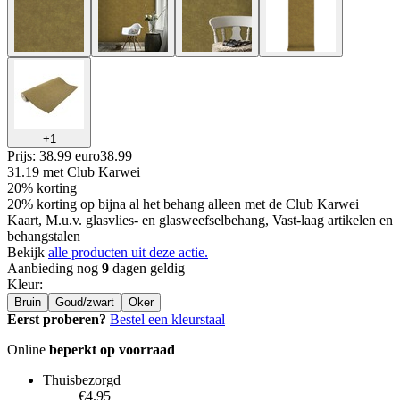
+
1
Prijs: 38.99 euro
38
.
99
31.19
met Club Karwei
20% korting
20% korting op bijna al het behang alleen met de Club Karwei
Kaart, M.u.v. glasvlies- en glasweefselbehang, Vast-laag artikelen en
behangstalen
Bekijk
alle producten uit deze actie.
Aanbieding nog
9
dagen geldig
Kleur
:
Bruin
Goud/zwart
Oker
Eerst proberen?
Bestel een kleurstaal
Online
beperkt op voorraad
Thuisbezorgd
€4.95