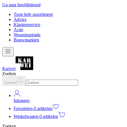
Ga naar hoofdinhoud
Toon hele assortiment
Advies
Klantenservice
Actie
Wooninspiratie
Bouwmarkten
Karwei
Zoeken
Zoeken
Inloggen
Favorieten
,
0 artikelen
Winkelwagen
,
0 artikelen
Zoeken