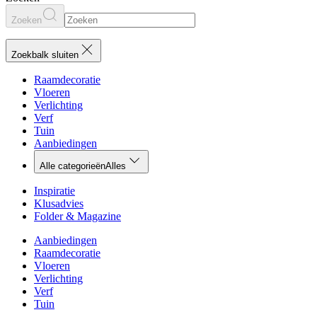
Zoeken
Zoekbalk sluiten
Raamdecoratie
Vloeren
Verlichting
Verf
Tuin
Aanbiedingen
Alle categorieën
Alles
Inspiratie
Klusadvies
Folder & Magazine
Aanbiedingen
Raamdecoratie
Vloeren
Verlichting
Verf
Tuin