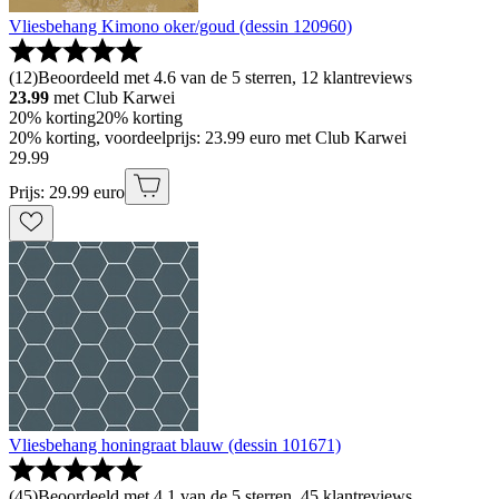
Vliesbehang Kimono oker/goud (dessin 120960)
(
12
)
Beoordeeld met 4.6 van de 5 sterren, 12 klantreviews
23.99
met Club Karwei
20% korting
20% korting
20% korting, voordeelprijs: 23.99 euro met Club Karwei
29
.
99
Prijs: 29.99 euro
Vliesbehang honingraat blauw (dessin 101671)
(
45
)
Beoordeeld met 4.1 van de 5 sterren, 45 klantreviews