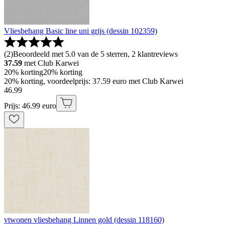
Vliesbehang Basic line uni grijs (dessin 102359)
(
2
)
Beoordeeld met 5.0 van de 5 sterren, 2 klantreviews
37.59
met Club Karwei
20% korting
20% korting
20% korting, voordeelprijs: 37.59 euro met Club Karwei
46
.
99
Prijs: 46.99 euro
vtwonen vliesbehang Linnen gold (dessin 118160)