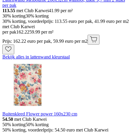
per pak
113.55
met Club Karwei
41.99
per m²
30% korting
30% korting
30% korting, voordeelprijs: 113.55 euro per pak, 41.99 euro per m2
met Club Karwei
per pak
162
.
22
59.99 per m²
Prijs: 162.22 euro per pak, 59.99 euro per m2
Bekijk alles in lattenwand kleurstaal
Buitenkleed Flower power 160x230 cm
54.50
met Club Karwei
50% korting
50% korting
50% korting, voordeelprijs: 54.50 euro met Club Karwei