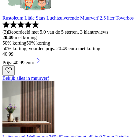
Rustoleum Little Stars Luchtzuiverende Muurverf 2,5 liter Toverbos
(
3
)
Beoordeeld met 5.0 van de 5 sterren, 3 klantreviews
20.49
met korting
50% korting
50% korting
50% korting, voordeelprijs: 20.49 euro met korting
40
.
99
Prijs: 40.99 euro
Bekijk alles in muurverf
Lattenwand Melbourne 260x52cm walnoot, dikte 9,7 mm 2 stuks