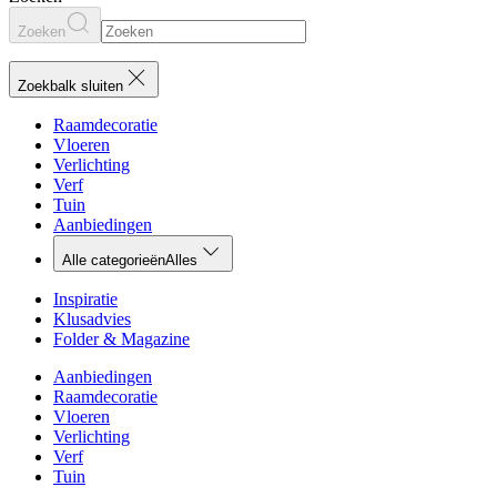
Zoeken
Zoekbalk sluiten
Raamdecoratie
Vloeren
Verlichting
Verf
Tuin
Aanbiedingen
Alle categorieën
Alles
Inspiratie
Klusadvies
Folder & Magazine
Aanbiedingen
Raamdecoratie
Vloeren
Verlichting
Verf
Tuin