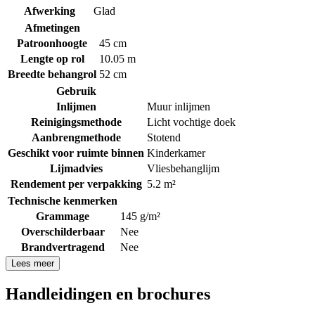
Afwerking
Glad
Afmetingen
Patroonhoogte
45 cm
Lengte op rol
10.05 m
Breedte behangrol
52 cm
Gebruik
Inlijmen
Muur inlijmen
Reinigingsmethode
Licht vochtige doek
Aanbrengmethode
Stotend
Geschikt voor ruimte binnen
Kinderkamer
Lijmadvies
Vliesbehanglijm
Rendement per verpakking
5.2 m²
Technische kenmerken
Grammage
145 g/m²
Overschilderbaar
Nee
Brandvertragend
Nee
Lees meer
Handleidingen en brochures