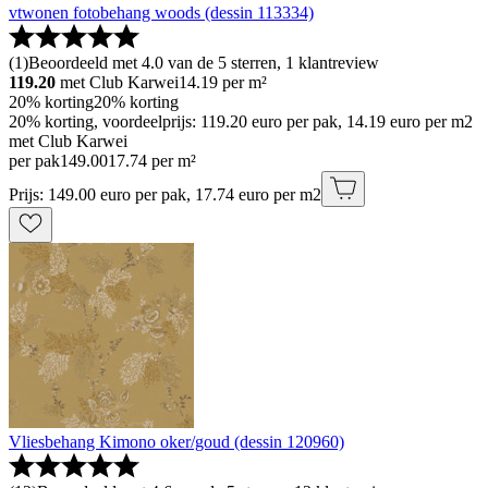
vtwonen fotobehang woods (dessin 113334)
(
1
)
Beoordeeld met 4.0 van de 5 sterren, 1 klantreview
119.20
met Club Karwei
14.19
per m²
20% korting
20% korting
20% korting, voordeelprijs: 119.20 euro per pak, 14.19 euro per m2
met Club Karwei
per pak
149
.
00
17.74 per m²
Prijs: 149.00 euro per pak, 17.74 euro per m2
Vliesbehang Kimono oker/goud (dessin 120960)