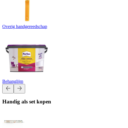
Overig handgereedschap
Behanglijm
Handig als set kopen