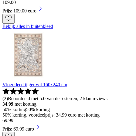
109
.
00
Prijs: 109.00 euro
Bekijk alles in buitenkleed
Vloerkleed tijger wit 160x240 cm
(
2
)
Beoordeeld met 5.0 van de 5 sterren, 2 klantreviews
34.99
met korting
50% korting
50% korting
50% korting, voordeelprijs: 34.99 euro met korting
69
.
99
Prijs: 69.99 euro