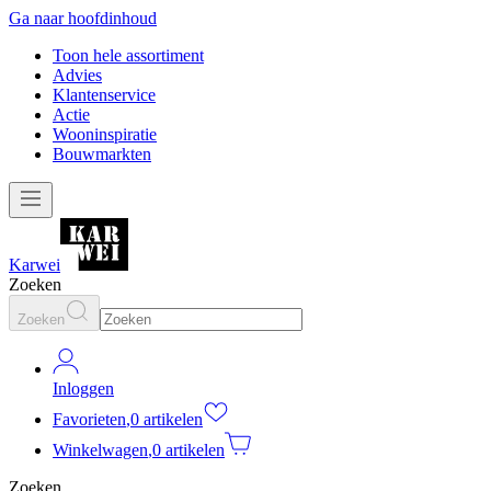
Ga naar hoofdinhoud
Toon hele assortiment
Advies
Klantenservice
Actie
Wooninspiratie
Bouwmarkten
Karwei
Zoeken
Zoeken
Inloggen
Favorieten
,
0 artikelen
Winkelwagen
,
0 artikelen
Zoeken