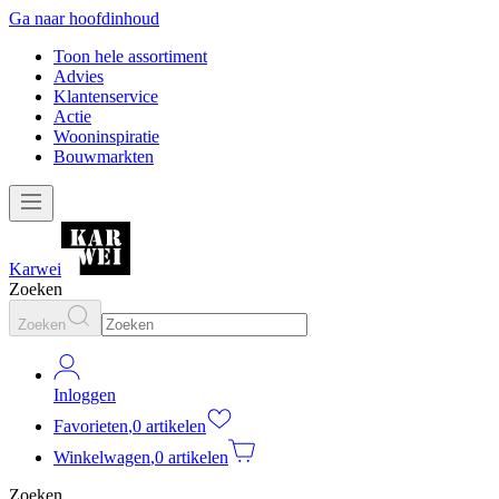
Ga naar hoofdinhoud
Toon hele assortiment
Advies
Klantenservice
Actie
Wooninspiratie
Bouwmarkten
Karwei
Zoeken
Zoeken
Inloggen
Favorieten
,
0 artikelen
Winkelwagen
,
0 artikelen
Zoeken