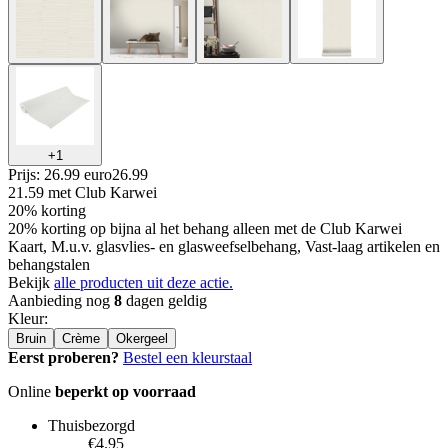
+
1
Prijs: 26.99 euro
26
.
99
21.59
met Club Karwei
20% korting
20% korting op bijna al het behang alleen met de Club Karwei
Kaart, M.u.v. glasvlies- en glasweefselbehang, Vast-laag artikelen en
behangstalen
Bekijk
alle producten uit deze actie.
Aanbieding nog
8
dagen geldig
Kleur
:
Bruin
Crème
Okergeel
Eerst proberen?
Bestel een kleurstaal
Online
beperkt op voorraad
Thuisbezorgd
€4.95