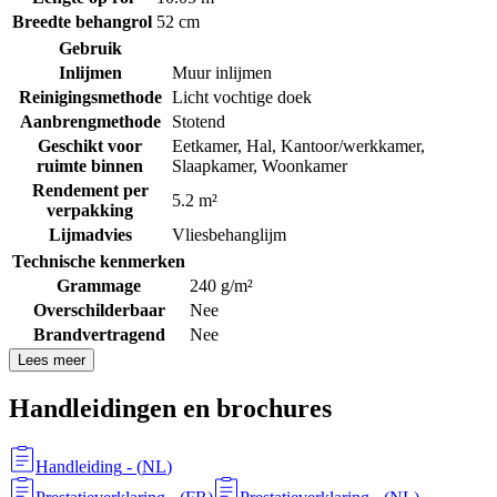
Breedte behangrol
52 cm
Gebruik
Inlijmen
Muur inlijmen
Reinigingsmethode
Licht vochtige doek
Aanbrengmethode
Stotend
Geschikt voor
Eetkamer
,
Hal
,
Kantoor/werkkamer
,
ruimte binnen
Slaapkamer
,
Woonkamer
Rendement per
5.2 m²
verpakking
Lijmadvies
Vliesbehanglijm
Technische kenmerken
Grammage
240 g/m²
Overschilderbaar
Nee
Brandvertragend
Nee
Lees meer
Handleidingen en brochures
Handleiding
- (
NL
)