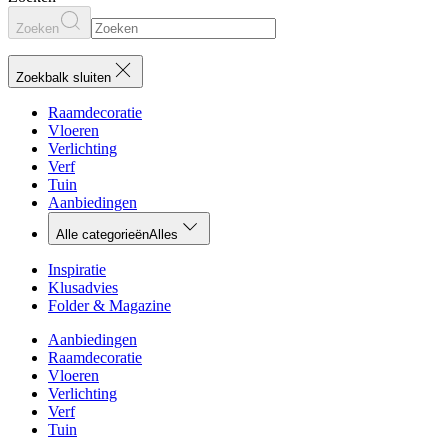
Zoeken
Zoekbalk sluiten
Raamdecoratie
Vloeren
Verlichting
Verf
Tuin
Aanbiedingen
Alle categorieën
Alles
Inspiratie
Klusadvies
Folder & Magazine
Aanbiedingen
Raamdecoratie
Vloeren
Verlichting
Verf
Tuin