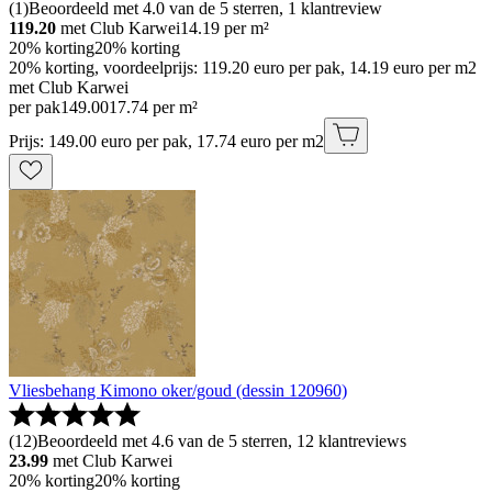
(
1
)
Beoordeeld met 4.0 van de 5 sterren, 1 klantreview
119.20
met Club Karwei
14.19
per m²
20% korting
20% korting
20% korting, voordeelprijs: 119.20 euro per pak, 14.19 euro per m2
met Club Karwei
per pak
149
.
00
17.74 per m²
Prijs: 149.00 euro per pak, 17.74 euro per m2
Vliesbehang Kimono oker/goud (dessin 120960)
(
12
)
Beoordeeld met 4.6 van de 5 sterren, 12 klantreviews
23.99
met Club Karwei
20% korting
20% korting