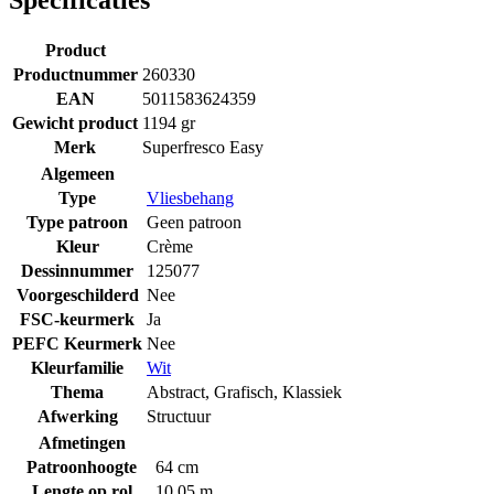
Product
Productnummer
260330
EAN
5011583624359
Gewicht product
1194 gr
Merk
Superfresco Easy
Algemeen
Type
Vliesbehang
Type patroon
Geen patroon
Kleur
Crème
Dessinnummer
125077
Voorgeschilderd
Nee
FSC-keurmerk
Ja
PEFC Keurmerk
Nee
Kleurfamilie
Wit
Thema
Abstract
,
Grafisch
,
Klassiek
Afwerking
Structuur
Afmetingen
Patroonhoogte
64 cm
Lengte op rol
10.05 m