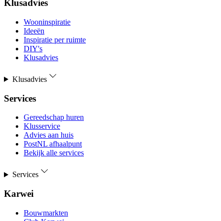
Klusadvies
Wooninspiratie
Ideeën
Inspiratie per ruimte
DIY's
Klusadvies
Klusadvies
Services
Gereedschap huren
Klusservice
Advies aan huis
PostNL afhaalpunt
Bekijk alle services
Services
Karwei
Bouwmarkten