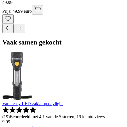
49
.
99
Prijs: 49.99 euro
Vaak samen gekocht
Varta easy LED zaklamp daylight
(
19
)
Beoordeeld met 4.1 van de 5 sterren, 19 klantreviews
9
.
99