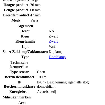
Hoogte product
36 mm
Lengte product
68 mm
Breedte product
47 mm
Merk
Varta
Algemeen
Decor
NA
Kleur
Zwart
Kleurfamilie
Zwart
Lijn
Varta
Soort Zaklamp/Zaklantaarn
Koplamp
Type
Hoofdlamp
Technische
kenmerken
Type sensor
Geen
Bereik lichtbundel
100 m
IP
IP67 - Bescherming tegen alle stof;
Beschermingsklasse
dompeldicht
Energiebron
Accu/batterij
Milieukenmerken
Accu