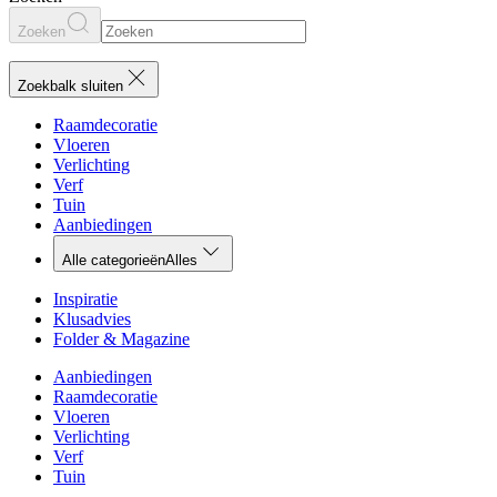
Zoeken
Zoekbalk sluiten
Raamdecoratie
Vloeren
Verlichting
Verf
Tuin
Aanbiedingen
Alle categorieën
Alles
Inspiratie
Klusadvies
Folder & Magazine
Aanbiedingen
Raamdecoratie
Vloeren
Verlichting
Verf
Tuin