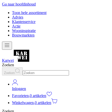
Ga naar hoofdinhoud
Toon hele assortiment
Advies
Klantenservice
Actie
Wooninspiratie
Bouwmarkten
Karwei
Zoeken
Zoeken
Inloggen
Favorieten
,
0 artikelen
Winkelwagen
,
0 artikelen
Zoeken