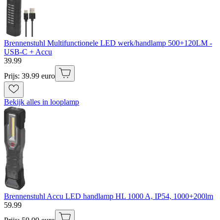
Brennenstuhl Multifunctionele LED werk/handlamp 500+120LM -
USB-C + Accu
39
.
99
Prijs: 39.99 euro
Bekijk alles in looplamp
Brennenstuhl Accu LED handlamp HL 1000 A, IP54, 1000+200lm
59
.
99