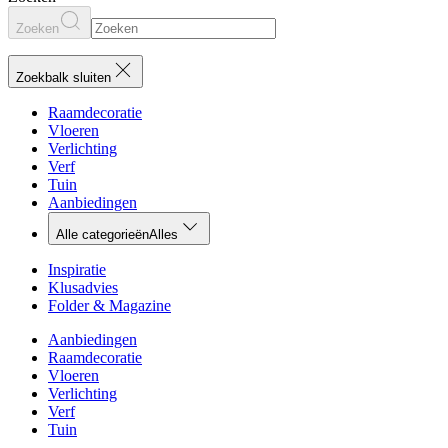
Zoeken
Zoekbalk sluiten
Raamdecoratie
Vloeren
Verlichting
Verf
Tuin
Aanbiedingen
Alle categorieën
Alles
Inspiratie
Klusadvies
Folder & Magazine
Aanbiedingen
Raamdecoratie
Vloeren
Verlichting
Verf
Tuin