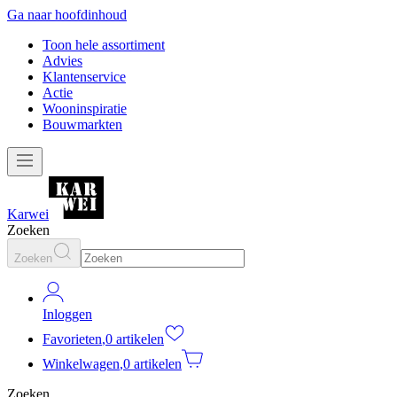
Ga naar hoofdinhoud
Toon hele assortiment
Advies
Klantenservice
Actie
Wooninspiratie
Bouwmarkten
Karwei
Zoeken
Zoeken
Inloggen
Favorieten
,
0 artikelen
Winkelwagen
,
0 artikelen
Zoeken