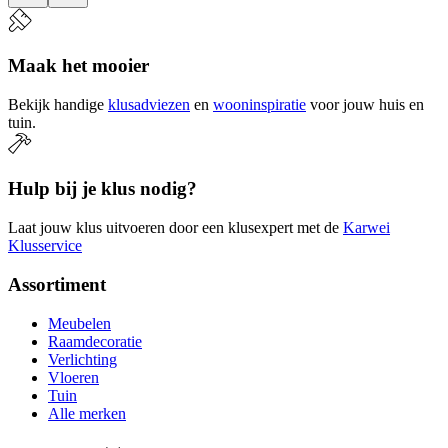
Maak het mooier
Bekijk handige
klusadviezen
en
wooninspiratie
voor jouw huis en
tuin.
Hulp bij je klus nodig?
Laat jouw klus uitvoeren door een klusexpert met de
Karwei
Klusservice
Assortiment
Meubelen
Raamdecoratie
Verlichting
Vloeren
Tuin
Alle merken