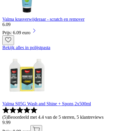
Valma krasverwijderaar - scratch en remover
6
.
09
Prijs: 6.09 euro
Bekijk alles in polijstpasta
Valma S05G Wash and Shine + Spons 2x500ml
(
5
)
Beoordeeld met 4.4 van de 5 sterren, 5 klantreviews
9
.
99