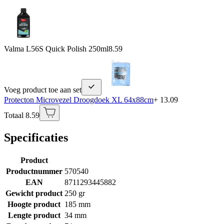
Valma L56S Quick Polish 250ml
8.59
Voeg product toe aan set
Protecton Microvezel Droogdoek XL 64x88cm
+ 13.09
Totaal 8.59
Specificaties
Product
Productnummer
570540
EAN
8711293445882
Gewicht product
250 gr
Hoogte product
185 mm
Lengte product
34 mm