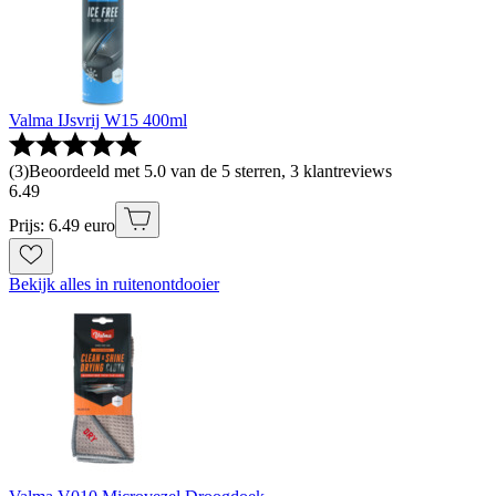
Valma IJsvrij W15 400ml
(
3
)
Beoordeeld met 5.0 van de 5 sterren, 3 klantreviews
6
.
49
Prijs: 6.49 euro
Bekijk alles in ruitenontdooier