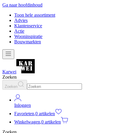
Ga naar hoofdinhoud
Toon hele assortiment
Advies
Klantenservice
Actie
Wooninspiratie
Bouwmarkten
Karwei
Zoeken
Zoeken
Inloggen
Favorieten
,
0 artikelen
Winkelwagen
,
0 artikelen
Zoeken