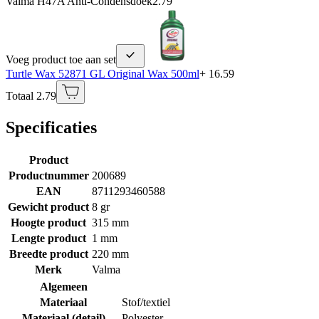
Valma H47A Anti-Condensdoek
2.79
Voeg product toe aan set
Turtle Wax 52871 GL Original Wax 500ml
+ 16.59
Totaal 2.79
Specificaties
Product
Productnummer
200689
EAN
8711293460588
Gewicht product
8 gr
Hoogte product
315 mm
Lengte product
1 mm
Breedte product
220 mm
Merk
Valma
Algemeen
Materiaal
Stof/textiel
Materiaal (detail)
Polyester