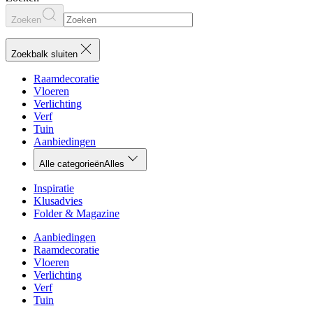
Zoeken
Zoekbalk sluiten
Raamdecoratie
Vloeren
Verlichting
Verf
Tuin
Aanbiedingen
Alle categorieën
Alles
Inspiratie
Klusadvies
Folder & Magazine
Aanbiedingen
Raamdecoratie
Vloeren
Verlichting
Verf
Tuin