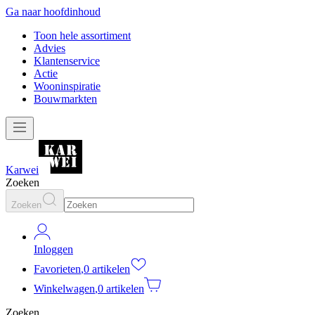
Ga naar hoofdinhoud
Toon hele assortiment
Advies
Klantenservice
Actie
Wooninspiratie
Bouwmarkten
Karwei
Zoeken
Zoeken
Inloggen
Favorieten
,
0 artikelen
Winkelwagen
,
0 artikelen
Zoeken