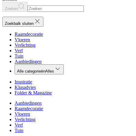
Zoeken
Zoekbalk sluiten
Raamdecoratie
Vloeren
Verlichting
Verf
Tuin
Aanbiedingen
Alle categorieën
Alles
Inspiratie
Klusadvies
Folder & Magazine
Aanbiedingen
Raamdecoratie
Vloeren
Verlichting
Verf
Tuin