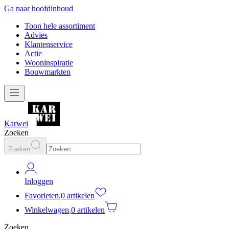
Ga naar hoofdinhoud
Toon hele assortiment
Advies
Klantenservice
Actie
Wooninspiratie
Bouwmarkten
Karwei
Zoeken
Zoeken
Inloggen
Favorieten
,
0 artikelen
Winkelwagen
,
0 artikelen
Zoeken