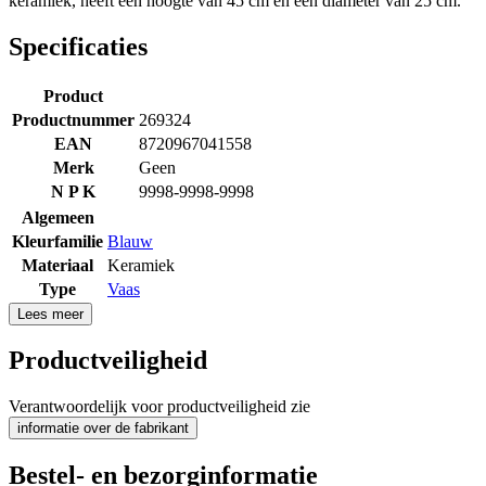
keramiek, heeft een hoogte van 45 cm en een diameter van 25 cm.
Specificaties
Product
Productnummer
269324
EAN
8720967041558
Merk
Geen
N P K
9998-9998-9998
Algemeen
Kleurfamilie
Blauw
Materiaal
Keramiek
Type
Vaas
Lees meer
Productveiligheid
Verantwoordelijk voor productveiligheid zie
informatie over de fabrikant
Bestel- en bezorginformatie