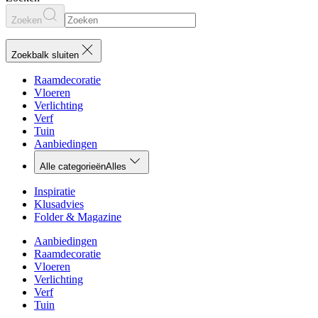
Zoeken
Zoekbalk sluiten
Raamdecoratie
Vloeren
Verlichting
Verf
Tuin
Aanbiedingen
Alle categorieën
Alles
Inspiratie
Klusadvies
Folder & Magazine
Aanbiedingen
Raamdecoratie
Vloeren
Verlichting
Verf
Tuin