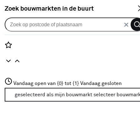
S
Zoek bouwmarkten in de buurt
Uitvalscherm
Uitvalscherm streep grijs
(kleurnr. 320893) op maat
Rozenstraat 3
Vandaag open van {0} tot {1}
Vandaag gesloten
0
klantreview
review
3772JH Amersfoort
+31 01234567
geselecteerd als mijn bouwmarkt
selecteer bouwmar
Meer over deze bouwmarkt