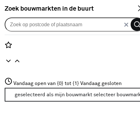
S
Zoek bouwmarkten in de buurt
Uitvalscherm
Uitvalscherm streep blauw
(kleurnr. T295) op maat
Rozenstraat 3
Vandaag open van {0} tot {1}
Vandaag gesloten
0
klantreview
review
3772JH Amersfoort
+31 01234567
geselecteerd als mijn bouwmarkt
selecteer bouwmar
Meer over deze bouwmarkt