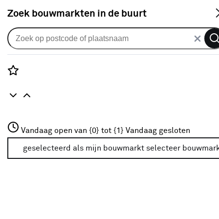
S
Zoek bouwmarkten in de buurt
Uitvalscherm
Uitvalscherm gemêleerd grijs
(kleurnr. 338623) op maat
Rozenstraat 3
Vandaag open van {0} tot {1}
Vandaag gesloten
0
klantreview
review
3772JH Amersfoort
+31 01234567
geselecteerd als mijn bouwmarkt
selecteer bouwmar
Meer over deze bouwmarkt