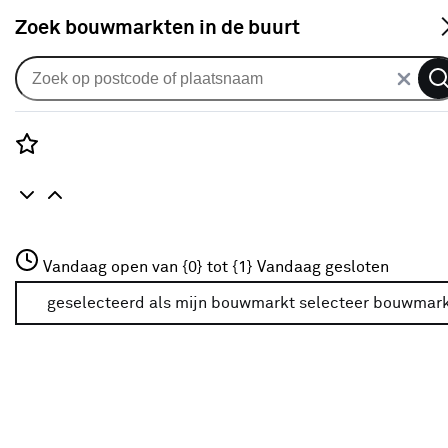
S
Zoek bouwmarkten in de buurt
Uitvalscherm
Uitvalscherm effen grijs
(kleurnr. U171) op maat
Rozenstraat 3
Vandaag open van {0} tot {1}
Vandaag gesloten
0
klantreview
review
3772JH Amersfoort
+31 01234567
geselecteerd als mijn bouwmarkt
selecteer bouwmar
Meer over deze bouwmarkt