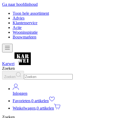
Ga naar hoofdinhoud
Toon hele assortiment
Advies
Klantenservice
Actie
Wooninspiratie
Bouwmarkten
Karwei
Zoeken
Zoeken
Inloggen
Favorieten
,
0 artikelen
Winkelwagen
,
0 artikelen
Zoeken