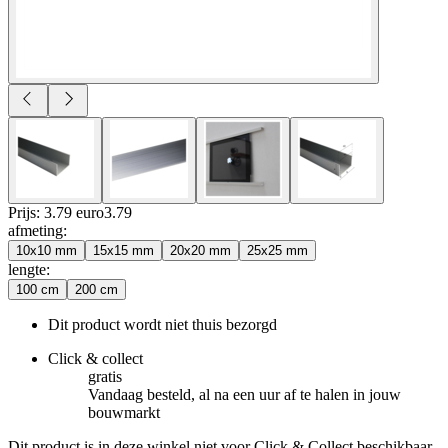
Prijs: 3.79 euro
3
.
79
afmeting
:
10x10 mm
15x15 mm
20x20 mm
25x25 mm
lengte
:
100 cm
200 cm
Dit product wordt niet thuis bezorgd
Click & collect
gratis
Vandaag besteld, al na een uur af te halen in jouw
bouwmarkt
Dit product is in deze winkel niet voor Click & Collect beschikbaar.