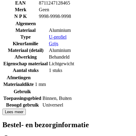
EAN
8711247128465
Merk
Geen
N P K
9998-9998-9998
Algemeen
Materiaal
Aluminium
Type
U-profiel
Kleurfamilie
Grijs
Materiaal (detail)
Aluminium
Afwerking
Behandeld
Eigenschap materiaal
Lichtgewicht
Aantal stuks
1 stuks
Afmetingen
Materiaaldikte
1 mm
Gebruik
Toepassingsgebied
Binnen
,
Buiten
Beoogd gebruik
Universeel
Lees meer
Bestel- en bezorginformatie