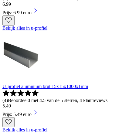
6
.
99
Prijs: 6.99 euro
Bekijk alles in u-profiel
U-profiel aluminium brut 15x15x1000x1mm
(
4
)
Beoordeeld met 4.5 van de 5 sterren, 4 klantreviews
5
.
49
Prijs: 5.49 euro
Bekijk alles in u-profiel