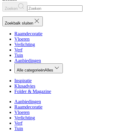
Zoeken
Zoekbalk sluiten
Raamdecoratie
Vloeren
Verlichting
Verf
Tuin
Aanbiedingen
Alle categorieën
Alles
Inspiratie
Klusadvies
Folder & Magazine
Aanbiedingen
Raamdecoratie
Vloeren
Verlichting
Verf
Tuin