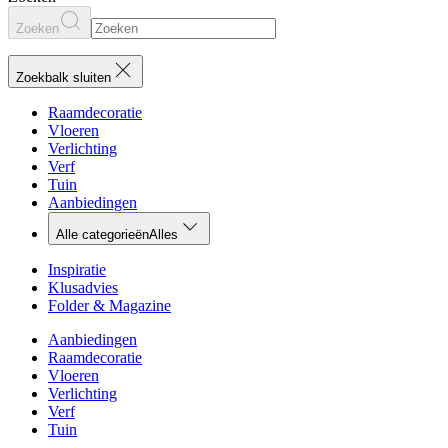
Zoeken
Zoekbalk sluiten
Raamdecoratie
Vloeren
Verlichting
Verf
Tuin
Aanbiedingen
Alle categorieën
Alles
Inspiratie
Klusadvies
Folder & Magazine
Aanbiedingen
Raamdecoratie
Vloeren
Verlichting
Verf
Tuin