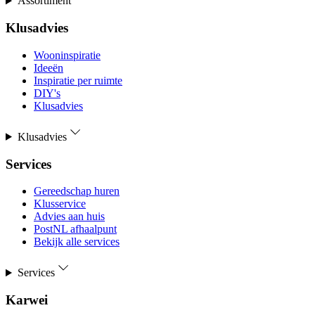
Assortiment
Klusadvies
Wooninspiratie
Ideeën
Inspiratie per ruimte
DIY's
Klusadvies
Klusadvies
Services
Gereedschap huren
Klusservice
Advies aan huis
PostNL afhaalpunt
Bekijk alle services
Services
Karwei