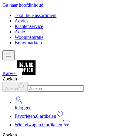
Ga naar hoofdinhoud
Toon hele assortiment
Advies
Klantenservice
Actie
Wooninspiratie
Bouwmarkten
Karwei
Zoeken
Zoeken
Inloggen
Favorieten
,
0 artikelen
Winkelwagen
,
0 artikelen
Zoeken