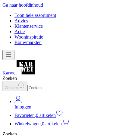
Ga naar hoofdinhoud
Toon hele assortiment
Advies
Klantenservice
Actie
Wooninspiratie
Bouwmarkten
Karwei
Zoeken
Zoeken
Inloggen
Favorieten
,
0 artikelen
Winkelwagen
,
0 artikelen
Zoeken