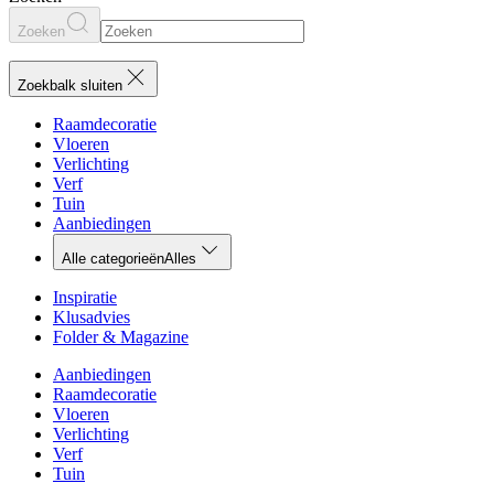
Zoeken
Zoekbalk sluiten
Raamdecoratie
Vloeren
Verlichting
Verf
Tuin
Aanbiedingen
Alle categorieën
Alles
Inspiratie
Klusadvies
Folder & Magazine
Aanbiedingen
Raamdecoratie
Vloeren
Verlichting
Verf
Tuin