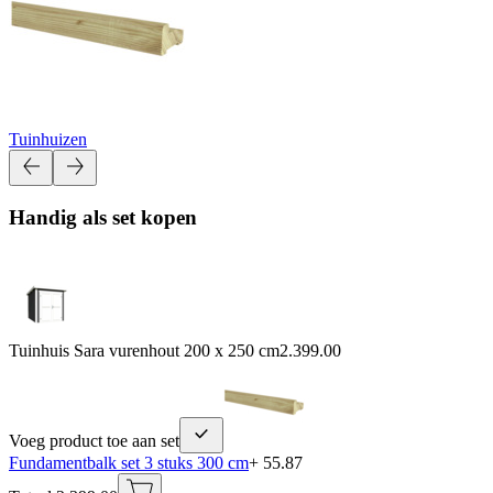
Tuinhuizen
Handig als set kopen
Tuinhuis Sara vurenhout 200 x 250 cm
2.399.00
Voeg product toe aan set
Fundamentbalk set 3 stuks 300 cm
+ 55.87