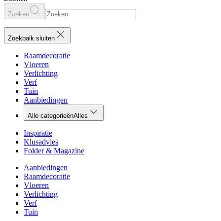
Zoeken
Zoekbalk sluiten
Raamdecoratie
Vloeren
Verlichting
Verf
Tuin
Aanbiedingen
Alle categorieën
Alles
Inspiratie
Klusadvies
Folder & Magazine
Aanbiedingen
Raamdecoratie
Vloeren
Verlichting
Verf
Tuin