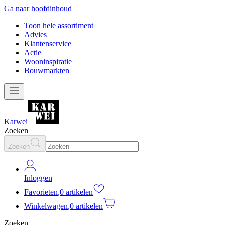
Ga naar hoofdinhoud
Toon hele assortiment
Advies
Klantenservice
Actie
Wooninspiratie
Bouwmarkten
Karwei
Zoeken
Zoeken
Inloggen
Favorieten
,
0 artikelen
Winkelwagen
,
0 artikelen
Zoeken