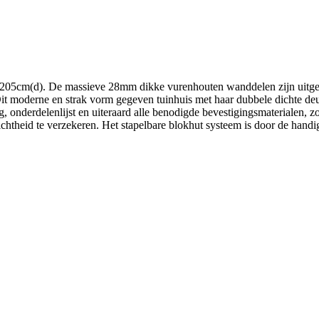
 205cm(d). De massieve 28mm dikke vurenhouten wanddelen zijn uitge
Dit moderne en strak vorm gegeven tuinhuis met haar dubbele dichte deur
, onderdelenlijst en uiteraard alle benodigde bevestigingsmaterialen, z
id te verzekeren. Het stapelbare blokhut systeem is door de handige 