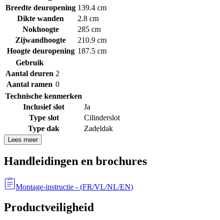
Breedte deuropening
139.4 cm
Dikte wanden
2.8 cm
Nokhoogte
285 cm
Zijwandhoogte
210.9 cm
Hoogte deuropening
187.5 cm
Gebruik
Aantal deuren
2
Aantal ramen
0
Technische kenmerken
Inclusief slot
Ja
Type slot
Cilinderslot
Type dak
Zadeldak
Lees meer
Handleidingen en brochures
Montage-instructie
- (
FR/VL/NL/EN
)
Productveiligheid