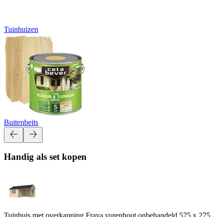
Tuinhuizen
Buitenbeits
Handig als set kopen
Tuinhuis met overkapping Fraya vurenhout onbehandeld 575 x 275