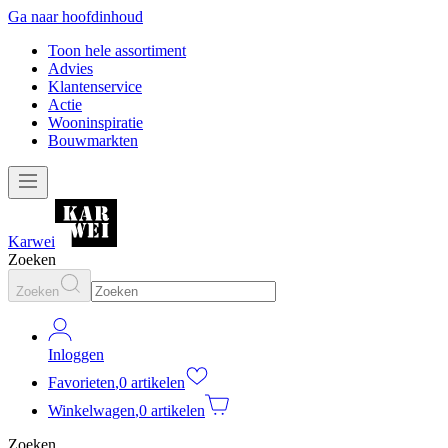
Ga naar hoofdinhoud
Toon hele assortiment
Advies
Klantenservice
Actie
Wooninspiratie
Bouwmarkten
Karwei
Zoeken
Zoeken
Inloggen
Favorieten
,
0 artikelen
Winkelwagen
,
0 artikelen
Zoeken