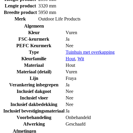
Lengte product
3320 mm
Breedte product
5950 mm
Merk
Outdoor Life Products
Algemeen
Kleur
Vuren
FSC-keurmerk
Ja
PEFC Keurmerk
Nee
Type
Tuinhuis met overkapping
Kleurfamilie
Hout
,
Wit
Materiaal
Hout
Materiaal (detail)
Vuren
Lijn
Fraya
Verankering inbegrepen
Ja
Inclusief dakgoot
Nee
Inclusief vloer
Nee
Inclusief dakbedekking
Nee
Inclusief bevestigingsmateriaal
Ja
Voorbehandeling
Onbehandeld
Afwerking
Geschaafd
Afmetingen