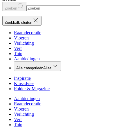
Zoeken
Zoekbalk sluiten
Raamdecoratie
Vloeren
Verlichting
Verf
Tuin
Aanbiedingen
Alle categorieën
Alles
Inspiratie
Klusadvies
Folder & Magazine
Aanbiedingen
Raamdecoratie
Vloeren
Verlichting
Verf
Tuin