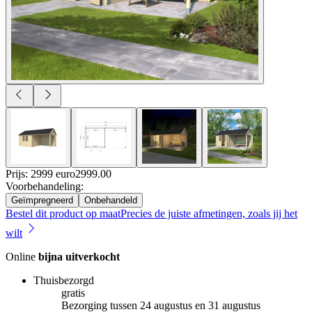
Prijs: 2999 euro
2999
.
00
Voorbehandeling
:
Geïmpregneerd
Onbehandeld
Bestel dit product op maat
Precies de juiste afmetingen, zoals jij het
wilt
Online
bijna uitverkocht
Thuisbezorgd
gratis
Bezorging tussen 24 augustus en 31 augustus