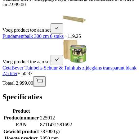
cm
2.999.00
Voeg product toe aan set
Fundamentbalk 300 cm 6 stuks
+ 119.25
Voeg product toe aan set
CetaBever Tuinbeits Schuur & Tuinhuis zijdeglans transparant blank
2,5 liter
+ 50.37
Totaal 2.999.00
Specificaties
Product
Productnummer
225912
EAN
8711471581692
Gewicht product
787000 gr
Hoogte product
2850 mm