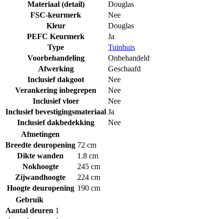
Materiaal (detail)
Douglas
FSC-keurmerk
Nee
Kleur
Douglas
PEFC Keurmerk
Ja
Type
Tuinhuis
Voorbehandeling
Onbehandeld
Afwerking
Geschaafd
Inclusief dakgoot
Nee
Verankering inbegrepen
Nee
Inclusief vloer
Nee
Inclusief bevestigingsmateriaal
Ja
Inclusief dakbedekking
Nee
Afmetingen
Breedte deuropening
72 cm
Dikte wanden
1.8 cm
Nokhoogte
245 cm
Zijwandhoogte
224 cm
Hoogte deuropening
190 cm
Gebruik
Aantal deuren
1