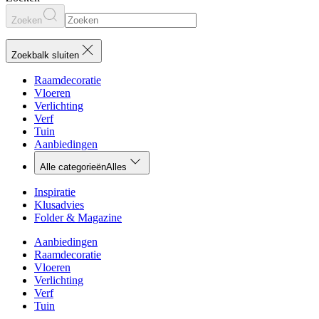
Zoeken
Zoekbalk sluiten
Raamdecoratie
Vloeren
Verlichting
Verf
Tuin
Aanbiedingen
Alle categorieën
Alles
Inspiratie
Klusadvies
Folder & Magazine
Aanbiedingen
Raamdecoratie
Vloeren
Verlichting
Verf
Tuin