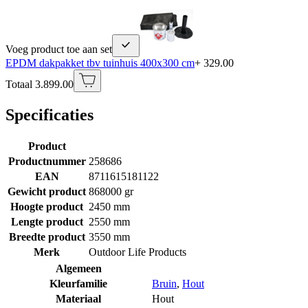
Voeg product toe aan set
EPDM dakpakket tbv tuinhuis 400x300 cm
+ 329.00
Totaal 3.899.00
Specificaties
Product
Productnummer
258686
EAN
8711615181122
Gewicht product
868000 gr
Hoogte product
2450 mm
Lengte product
2550 mm
Breedte product
3550 mm
Merk
Outdoor Life Products
Algemeen
Kleurfamilie
Bruin
,
Hout
Materiaal
Hout