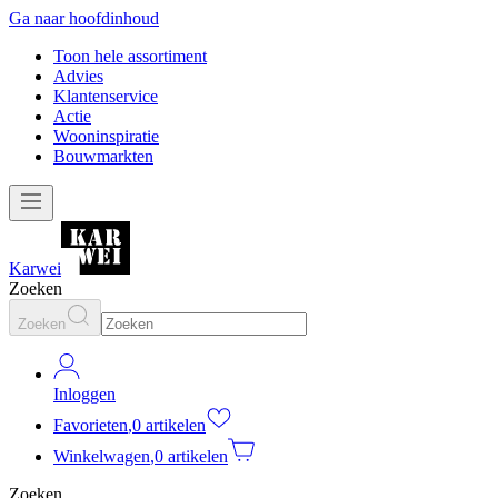
Ga naar hoofdinhoud
Toon hele assortiment
Advies
Klantenservice
Actie
Wooninspiratie
Bouwmarkten
Karwei
Zoeken
Zoeken
Inloggen
Favorieten
,
0 artikelen
Winkelwagen
,
0 artikelen
Zoeken