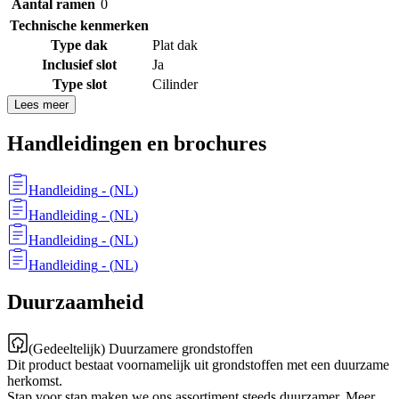
Aantal ramen
0
Technische kenmerken
Type dak
Plat dak
Inclusief slot
Ja
Type slot
Cilinder
Lees meer
Handleidingen en brochures
Handleiding
- (
NL
)
Handleiding
- (
NL
)
Handleiding
- (
NL
)
Handleiding
- (
NL
)
Duurzaamheid
(Gedeeltelijk) Duurzamere grondstoffen
Dit product bestaat voornamelijk uit grondstoffen met een duurzame
herkomst.
Stap voor stap maken we ons assortiment steeds duurzamer. Meer