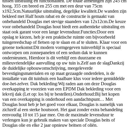
tussen uitstraling en functionaliteit. De totale afmetingen zijn 245 cm
hoog, 355 cm breed en 255 cm met een deur van 75cm
x192,5cm.Natuurlijke uitstraling, degelijke kwaliteit.De wanden zijn
bekleed met Half houts rabat en de constructie is gemaakt van
onbehandeld Douglas met stevige staanders van 12x12cm.De keuze
voor onbehandeld Douglas hout biedt een authentieke uitstraling en
staat ook garant voor een lange levensduur.Functies:Door een
opslag te kiezen, heb je een praktische ruimte om bijvoorbeeld
tuingereedschap of fietsen op te slaan en af te sluiten. Klaar voor een
groene toekomst:Dit modern vormgegeven tuinverblijf is speciaal
ontworpen om zonnepanelen of een sedum dak te kunnen
ondersteunen, Hierdoor is dit verblijf een duurzame en
milieuvriendelijke aanvulling op uw tuin is.Zelf aan de slagDankzij
de duidelijke opbouwomschrijving, meegeleverde
bevestigingsmaterialen en op maat gezaagde onderdelen, is de
installatie van dit tuinhuis een haalbare klus voor iedere gemiddelde
doe-het-zelver. Dak bekleding:Wij raden aan om deze Douglas
overkapping te voorzien van een EPDM Dak bekleding voor een
lekvrij dak (Let op: los bij te bestellen).Onderhoud:Bij het kopen
van een overkapping is onderhoud een aandachtspunt… Met
Douglas hout heb je het goed voor elkaar, Douglas is namelijk van
zichzelf al een sterke houtsoort. Het gaat zonder extra behandeling
eenvoudig 10 tot 15 jaar mee. Om de maximale levensduur te
verlengen kun je gebruik maken van speciale Douglas beits of
Douglas olie en elke 2 jaar opnieuw beitsen of oliën.