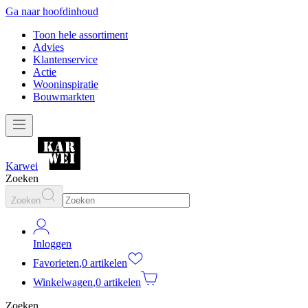
Ga naar hoofdinhoud
Toon hele assortiment
Advies
Klantenservice
Actie
Wooninspiratie
Bouwmarkten
Karwei
Zoeken
Zoeken
Inloggen
Favorieten
,
0 artikelen
Winkelwagen
,
0 artikelen
Zoeken