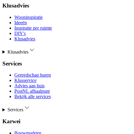
Klusadvies
Wooninspiratie
Ideeën
Inspiratie per ruimte
DIY's
Klusadvies
Klusadvies
Services
Gereedschap huren
Klusservice
Advies aan huis
PostNL afhaalpunt
Bekijk alle services
Services
Karwei
Bouwmarkten