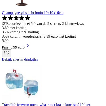
Champagne glas licht bruin 10x10x16cm
(
2
)
Beoordeeld met 5.0 van de 5 sterren, 2 klantreviews
3.89
met korting
35% korting
35% korting
35% korting, voordeelprijs: 3.89 euro met korting
5
.
99
Prijs: 5.99 euro
Bekijk alles in drinkglas
Travellife jerrycan opvouwbaar met kraan kunststof 10 liter