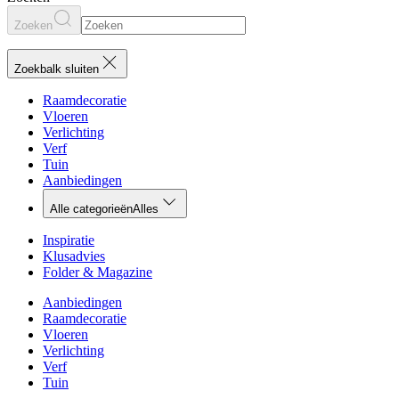
Zoeken
Zoekbalk sluiten
Raamdecoratie
Vloeren
Verlichting
Verf
Tuin
Aanbiedingen
Alle categorieën
Alles
Inspiratie
Klusadvies
Folder & Magazine
Aanbiedingen
Raamdecoratie
Vloeren
Verlichting
Verf
Tuin