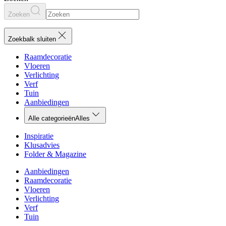
Zoeken
Zoekbalk sluiten
Raamdecoratie
Vloeren
Verlichting
Verf
Tuin
Aanbiedingen
Alle categorieën
Alles
Inspiratie
Klusadvies
Folder & Magazine
Aanbiedingen
Raamdecoratie
Vloeren
Verlichting
Verf
Tuin