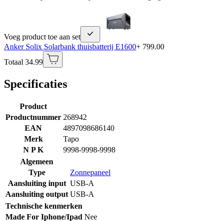
Voeg product toe aan set
Anker Solix Solarbank thuisbatterij E1600
+ 799.00
Totaal 34.99
Specificaties
Product
Productnummer
268942
EAN
4897098686140
Merk
Tapo
N P K
9998-9998-9998
Algemeen
Type
Zonnepaneel
Aansluiting input
USB-A
Aansluiting output
USB-A
Technische kenmerken
Made For Iphone/Ipad
Nee