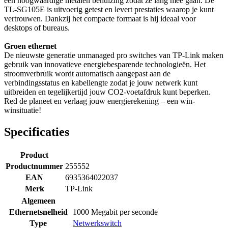
een hoogwaardige metalen behuizing zodat ze lang mee gaan. De
TL-SG105E is uitvoerig getest en levert prestaties waarop je kunt
vertrouwen. Dankzij het compacte formaat is hij ideaal voor
desktops of bureaus.
Groen ethernet
De nieuwste generatie unmanaged pro switches van TP-Link maken
gebruik van innovatieve energiebesparende technologieën. Het
stroomverbruik wordt automatisch aangepast aan de
verbindingsstatus en kabellengte zodat je jouw netwerk kunt
uitbreiden en tegelijkertijd jouw CO2-voetafdruk kunt beperken.
Red de planeet en verlaag jouw energierekening – een win-
winsituatie!
Specificaties
Product
Productnummer
255552
EAN
6935364022037
Merk
TP-Link
Algemeen
Ethernetsnelheid
1000 Megabit per seconde
Type
Netwerkswitch