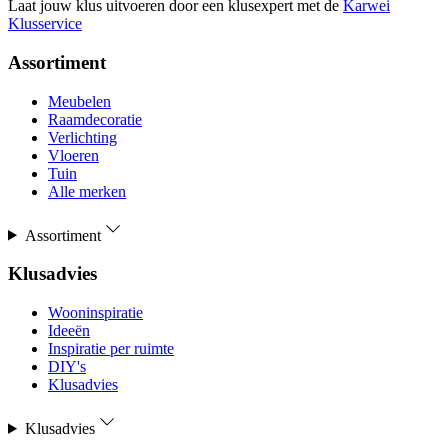
Laat jouw klus uitvoeren door een klusexpert met de
Karwei
Klusservice
Assortiment
Meubelen
Raamdecoratie
Verlichting
Vloeren
Tuin
Alle merken
Assortiment
Klusadvies
Wooninspiratie
Ideeën
Inspiratie per ruimte
DIY's
Klusadvies
Klusadvies