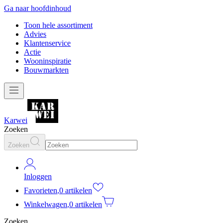
Ga naar hoofdinhoud
Toon hele assortiment
Advies
Klantenservice
Actie
Wooninspiratie
Bouwmarkten
Karwei
Zoeken
Zoeken
Inloggen
Favorieten
,
0 artikelen
Winkelwagen
,
0 artikelen
Zoeken