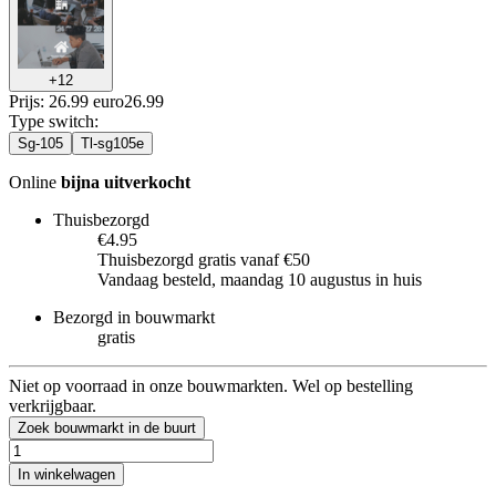
+
12
Prijs: 26.99 euro
26
.
99
Type switch
:
Sg-105
Tl-sg105e
Online
bijna uitverkocht
Thuisbezorgd
€4.95
Thuisbezorgd gratis vanaf €50
Vandaag besteld, maandag 10 augustus in huis
Bezorgd in bouwmarkt
gratis
Niet op voorraad in onze bouwmarkten. Wel op bestelling
verkrijgbaar.
Zoek bouwmarkt in de buurt
In winkelwagen