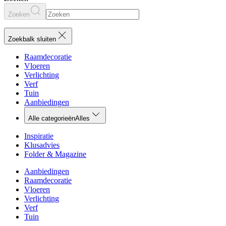
Zoeken
Zoekbalk sluiten
Raamdecoratie
Vloeren
Verlichting
Verf
Tuin
Aanbiedingen
Alle categorieën
Alles
Inspiratie
Klusadvies
Folder & Magazine
Aanbiedingen
Raamdecoratie
Vloeren
Verlichting
Verf
Tuin