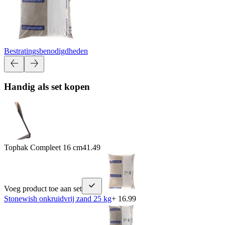
Bestratingsbenodigdheden
Handig als set kopen
Tophak Compleet 16 cm
41.49
Voeg product toe aan set
Stonewish onkruidvrij zand 25 kg
+ 16.99