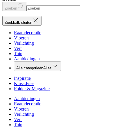
Zoeken
Zoekbalk sluiten
Raamdecoratie
Vloeren
Verlichting
Verf
Tuin
Aanbiedingen
Alle categorieën
Alles
Inspiratie
Klusadvies
Folder & Magazine
Aanbiedingen
Raamdecoratie
Vloeren
Verlichting
Verf
Tuin