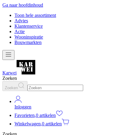
Ga naar hoofdinhoud
Toon hele assortiment
Advies
Klantenservice
Actie
Wooninspiratie
Bouwmarkten
Karwei
Zoeken
Zoeken
Inloggen
Favorieten
,
0 artikelen
Winkelwagen
,
0 artikelen
Zoeken