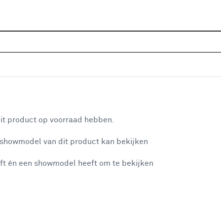
Home
Assortiment
Woondecoratie
Plakfolie
To
Top 10 plakfolie
aan je winkelwagen
it product op voorraad hebben.
 showmodel van dit product kan bekijken
n je winkelwagen:
ft én een showmodel heeft om te bekijken
misgegaan...
Afsnijdbare decoratiefolie Leder zwart (200-
1923) 45cm breed, per cm verkrijgbaar