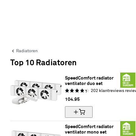
Radiatoren
Top 10 Radiatoren
SpeedComfort radiator 
ventilator duo set
202
klantreviews
revie
104.
95
SpeedComfort radiator 
ventilator mono set