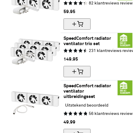
82
klantreviews
review
59.
95
SpeedComfort radiator 
ventilator trio set
231
klantreviews
revie
149.
95
SpeedComfort radiator 
ventilator 
uitbreidingsset
Uitstekend beoordeeld
56
klantreviews
review
49.
99