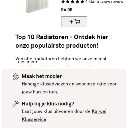
1
klantreview
review
94.
99
Top 10 Radiatoren - Ontdek hier
onze populairste producten!
Van alle Radiatoren hebben we onze meest
Lees meer
verkochte artikelen van dit moment voor je op een
rijtje gezet. Vergelijk makkelijk de specificaties
Maak het mooier
en prijzen om een goede keuze te kunnen maken.
Handige
klusadviezen
en
wooninspiratie
voor
Deze lijst is altijd up-to-date, zodat je meteen op
jouw huis en tuin.
de hoogte bent van de nieuwste en beste
Hulp bij je klus nodig?
producten. Bekijk de top 10 Radiatoren en laat je
Laat jouw klus uitvoeren door de
Karwei
inspireren voor je volgende aankoop!
Klusservice